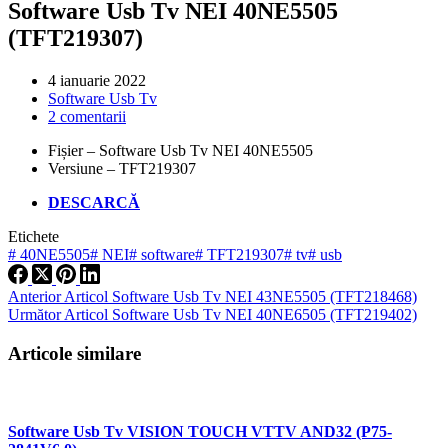
Software Usb Tv NEI 40NE5505
(TFT219307)
4 ianuarie 2022
Software Usb Tv
2 comentarii
Fișier – Software Usb Tv NEI 40NE5505
Versiune – TFT219307
DESCARCĂ
Etichete
#
40NE5505
#
NEI
#
software
#
TFT219307
#
tv
#
usb
Anterior
Articol
Software Usb Tv NEI 43NE5505 (TFT218468)
Următor
Articol
Software Usb Tv NEI 40NE6505 (TFT219402)
Articole similare
Software Usb Tv VISION TOUCH VTTV AND32 (P75-