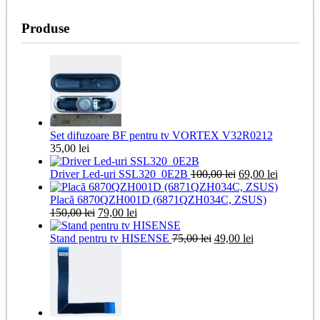
Produse
Set difuzoare BF pentru tv VORTEX V32R0212
35,00
lei
Prețul
Prețul
Driver Led-uri SSL320_0E2B
100,00
lei
69,00
lei
inițial
curent
a
este:
Placă 6870QZH001D (6871QZH034C, ZSUS)
Prețul
Prețul
fost:
69,00 lei.
150,00
lei
79,00
lei
inițial
curent
100,00 lei.
a
este:
Prețul
Prețul
Stand pentru tv HISENSE
75,00
lei
49,00
lei
fost:
79,00 lei.
inițial
curent
150,00 lei.
a
este:
fost:
49,00 lei.
75,00 lei.