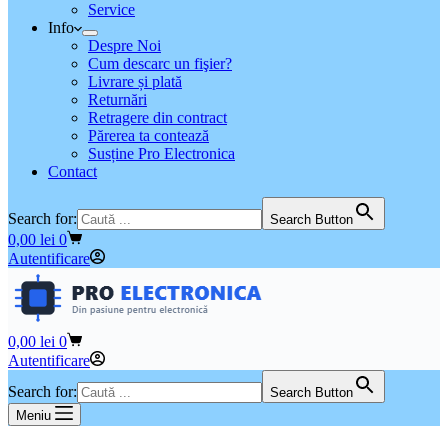
Service
Info
Despre Noi
Cum descarc un fişier?
Livrare și plată
Returnări
Retragere din contract
Părerea ta contează
Susține Pro Electronica
Contact
Search for:
Search Button
Coș
0,00
lei
0
de
Autentificare
cumpărături
Coș
0,00
lei
0
de
Autentificare
cumpărături
Search for:
Search Button
Meniu