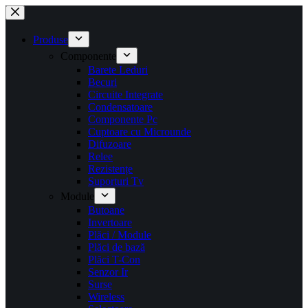
Sari
la
conținut
Produse
Componente
Barete Leduri
Becuri
Circuite Integrate
Condensatoare
Componente Pc
Cuptoare cu Microunde
Difuzoare
Relee
Rezistențe
Suporturi Tv
Module
Butoane
Invertoare
Plăci / Module
Plăci de bază
Plăci T-Con
Senzor Ir
Surse
Wireless