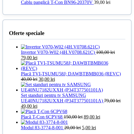
Cablu panglică T-Con BN96-20370V
39,00
lei
Oferte speciale
Invertor V070-W02 (4H.V0708.621C)
100,00
lei
Prețul
Prețul
79,00
lei
inițial
curent
a
este:
fost:
79,00 lei.
Placă TVI-TSUMU58J; DAWBTBMB036 (REVC)
100,00 lei.
Prețul
Prețul
40,00
lei
30,00
lei
inițial
curent
a
este:
fost:
30,00 lei.
Set standuri pentru tv SAMSUNG
40,00 lei.
UE40NU7182UXXH (P34T377501101A)
79,00
lei
Prețul
Prețul
49,00
lei
inițial
curent
a
este:
Prețul
Prețul
Placă T-Con 6CPV68
150,00
lei
89,00
lei
fost:
49,00 lei.
inițial
curent
79,00 lei.
Prețul
a
Prețul
este:
Modul 83-3774-8-001
20,00
lei
5,00
lei
inițial
fost:
curent
89,00 lei.