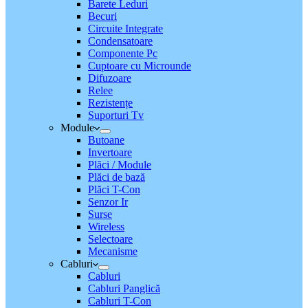
Barete Leduri
Becuri
Circuite Integrate
Condensatoare
Componente Pc
Cuptoare cu Microunde
Difuzoare
Relee
Rezistențe
Suporturi Tv
Module
Butoane
Invertoare
Plăci / Module
Plăci de bază
Plăci T-Con
Senzor Ir
Surse
Wireless
Selectoare
Mecanisme
Cabluri
Cabluri
Cabluri Panglică
Cabluri T-Con