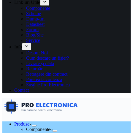
Link-uri Utile
Componente
Scheme
Dump-uri
Datasheet
Forum
Blog/Site
Service
Info
Despre Noi
Cum descarc un fişier?
Livrare și plată
Returnări
Retragere din contract
Părerea ta contează
Susține Pro Electronica
Contact
Produse
Componente