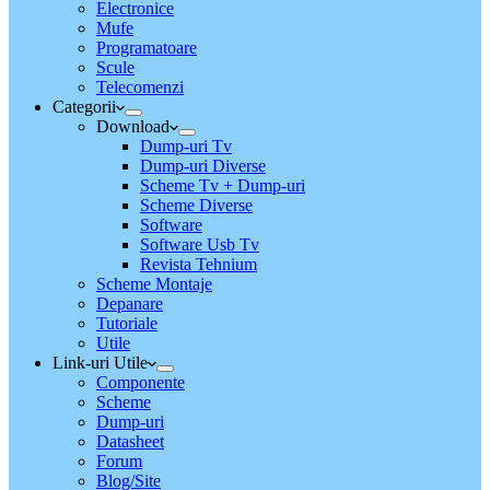
Electronice
Mufe
Programatoare
Scule
Telecomenzi
Categorii
Download
Dump-uri Tv
Dump-uri Diverse
Scheme Tv + Dump-uri
Scheme Diverse
Software
Software Usb Tv
Revista Tehnium
Scheme Montaje
Depanare
Tutoriale
Utile
Link-uri Utile
Componente
Scheme
Dump-uri
Datasheet
Forum
Blog/Site