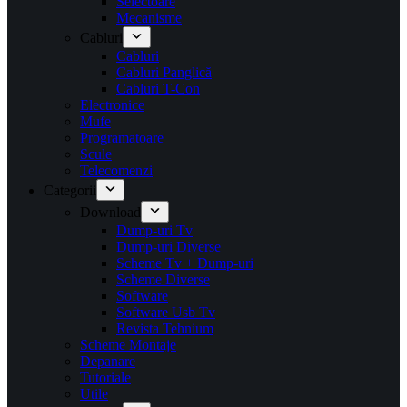
Selectoare
Mecanisme
Cabluri
Cabluri
Cabluri Panglică
Cabluri T-Con
Electronice
Mufe
Programatoare
Scule
Telecomenzi
Categorii
Download
Dump-uri Tv
Dump-uri Diverse
Scheme Tv + Dump-uri
Scheme Diverse
Software
Software Usb Tv
Revista Tehnium
Scheme Montaje
Depanare
Tutoriale
Utile