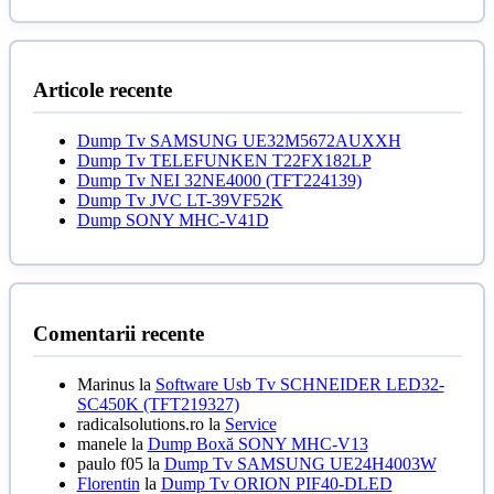
a
150,00 lei.
este:
fost:
5,00 lei.
20,00 lei.
Articole recente
Dump Tv SAMSUNG UE32M5672AUXXH
Dump Tv TELEFUNKEN T22FX182LP
Dump Tv NEI 32NE4000 (TFT224139)
Dump Tv JVC LT-39VF52K
Dump SONY MHC-V41D
Comentarii recente
Marinus
la
Software Usb Tv SCHNEIDER LED32-
SC450K (TFT219327)
radicalsolutions.ro
la
Service
manele
la
Dump Boxă SONY MHC-V13
paulo f05
la
Dump Tv SAMSUNG UE24H4003W
Florentin
la
Dump Tv ORION PIF40-DLED