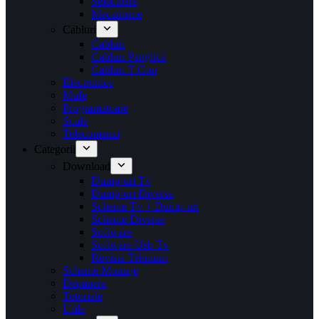
Selectoare
Mecanisme
Cabluri
Cabluri
Cabluri Panglică
Cabluri T-Con
Electronice
Mufe
Programatoare
Scule
Telecomenzi
Categorii
Download
Dump-uri Tv
Dump-uri Diverse
Scheme Tv + Dump-uri
Scheme Diverse
Software
Software Usb Tv
Revista Tehnium
Scheme Montaje
Depanare
Tutoriale
Utile