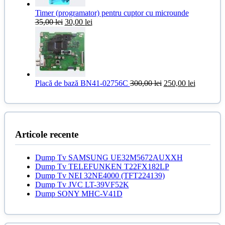
Timer (programator) pentru cuptor cu microunde
Prețul
Prețul
35,00
lei
30,00
lei
inițial
curent
a
este:
fost:
30,00 lei.
35,00 lei.
Prețul
Prețul
Placă de bază BN41-02756C
300,00
lei
250,00
lei
inițial
curent
a
este:
fost:
250,00 le
300,00 lei.
Articole recente
Dump Tv SAMSUNG UE32M5672AUXXH
Dump Tv TELEFUNKEN T22FX182LP
Dump Tv NEI 32NE4000 (TFT224139)
Dump Tv JVC LT-39VF52K
Dump SONY MHC-V41D