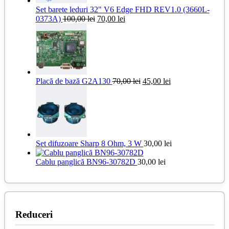
Set barete leduri 32" V6 Edge FHD REV1.0 (3660L-
Prețul
Prețul
0373A)
100,00
lei
70,00
lei
inițial
curent
a
este:
fost:
70,00 lei.
100,00 lei.
Prețul
Prețul
Placă de bază G2A130
70,00
lei
45,00
lei
inițial
curent
a
este:
fost:
45,00 lei.
70,00 lei.
Set difuzoare Sharp 8 Ohm, 3 W
30,00
lei
Cablu panglică BN96-30782D
30,00
lei
Reduceri