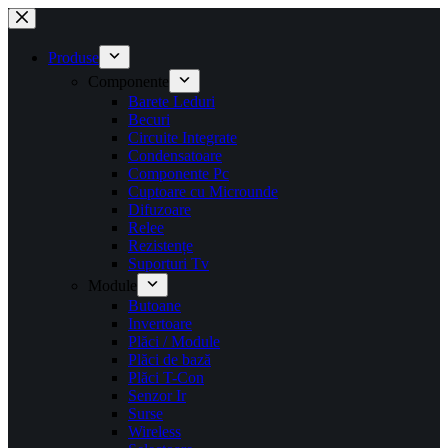
Sari
la
conținut
Produse
Componente
Barete Leduri
Becuri
Circuite Integrate
Condensatoare
Componente Pc
Cuptoare cu Microunde
Difuzoare
Relee
Rezistențe
Suporturi Tv
Module
Butoane
Invertoare
Plăci / Module
Plăci de bază
Plăci T-Con
Senzor Ir
Surse
Wireless