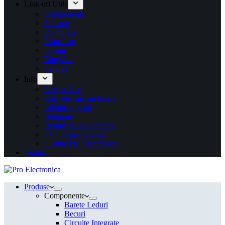
Link-uri Utile
Componente
Scheme
Dump-uri
Datasheet
Forum
Blog/Site
Service
Info
Despre Noi
Cum descarc un fişier?
Livrare și plată
Returnări
Retragere din contract
Părerea ta contează
Susține Pro Electronica
Contact
Produse
Componente
Barete Leduri
Becuri
Circuite Integrate