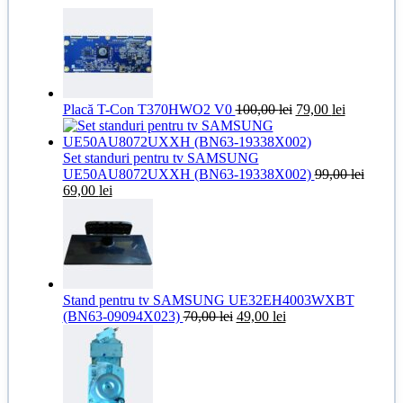
Prețul
Prețul
Placă T-Con T370HWO2 V0
100,00
lei
79,00
lei
inițial
curent
a
este:
fost:
79,00 lei.
Set standuri pentru tv SAMSUNG
100,00 lei.
UE50AU8072UXXH (BN63-19338X002)
99,00
lei
Prețul
Prețul
69,00
lei
inițial
curent
a
este:
fost:
69,00 lei.
99,00 lei.
Stand pentru tv SAMSUNG UE32EH4003WXBT
Prețul
Prețul
(BN63-09094X023)
70,00
lei
49,00
lei
inițial
curent
a
este:
fost:
49,00 lei.
70,00 lei.