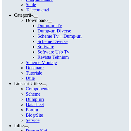
Scule
Telecomenzi
Categorii
Download
Dump-uri Tv
Dump-uri Diverse
Scheme Tv + Dump-uri
Scheme Diverse
Software
Software Usb Tv
Revista Tehnium
Scheme Montaje
Depanare
Tutoriale
Utile
Link-uri Utile
Componente
Scheme
Dump-uri
Datasheet
Forum
Blog/Site
Service
Info
Despre Noi