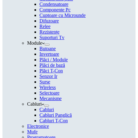
Condensatoare
Componente Pc
Cuptoare cu Microunde
Difuzoare
Relee
Rezistențe
Suporturi Tv
Module
Butoane
Invertoare
Plăci / Module
Plăci de bază
Plăci T-Con
Senzor Ir
Surse
Wireless
Selectoare
Mecanisme
Cabluri
Cabluri
Cabluri Panglică
Cabluri T-Con
Electronice
Mufe
Programatoare