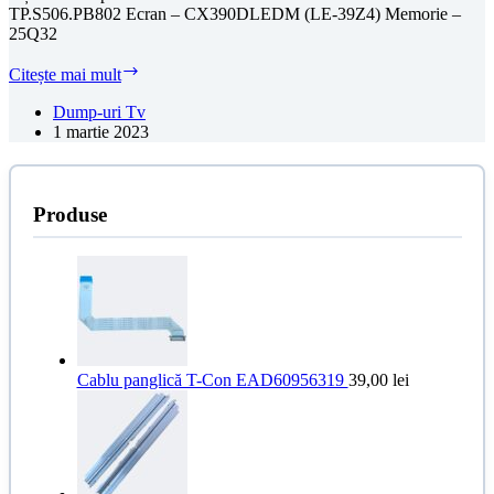
TP.S506.PB802 Ecran – CX390DLEDM (LE-39Z4) Memorie –
25Q32
Dump
Citește mai mult
Tv
HORIZON
Dump-uri Tv
39HL5320H
1 martie 2023
Produse
Cablu panglică T-Con EAD60956319
39,00
lei