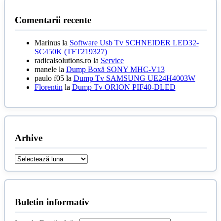
Comentarii recente
Marinus
la
Software Usb Tv SCHNEIDER LED32-
SC450K (TFT219327)
radicalsolutions.ro
la
Service
manele
la
Dump Boxă SONY MHC-V13
paulo f05
la
Dump Tv SAMSUNG UE24H4003W
Florentin
la
Dump Tv ORION PIF40-DLED
Arhive
Arhive
Buletin informativ