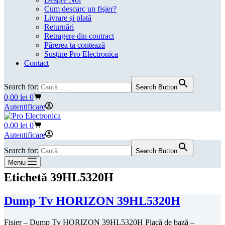
Cum descarc un fişier?
Livrare și plată
Returnări
Retragere din contract
Părerea ta contează
Susține Pro Electronica
Contact
Search for:
Search Button
Coș
0,00
lei
0
de
Autentificare
cumpărături
Coș
0,00
lei
0
de
Autentificare
cumpărături
Search for:
Search Button
Meniu
Etichetă
39HL5320H
Dump Tv HORIZON 39HL5320H
Fișier – Dump Tv HORIZON 39HL5320H Placă de bază –