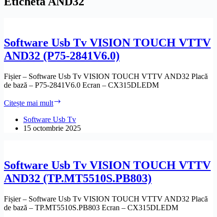
Etichetă
AND32
Software Usb Tv VISION TOUCH VTTV
AND32 (P75-2841V6.0)
Fișier – Software Usb Tv VISION TOUCH VTTV AND32 Placă
de bază – P75-2841V6.0 Ecran – CX315DLEDM
Software
Citește mai mult
Usb
Tv
Software Usb Tv
VISION
15 octombrie 2025
TOUCH
VTTV
AND32
(P75-
Software Usb Tv VISION TOUCH VTTV
2841V6.0)
AND32 (TP.MT5510S.PB803)
Fișier – Software Usb Tv VISION TOUCH VTTV AND32 Placă
de bază – TP.MT5510S.PB803 Ecran – CX315DLEDM