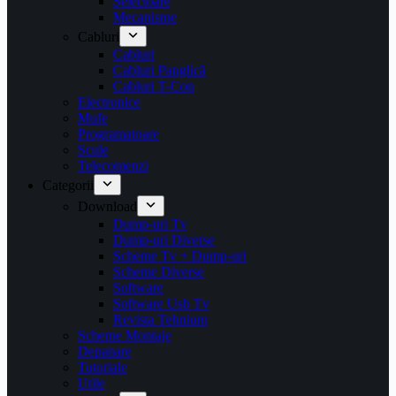
Selectoare
Mecanisme
Cabluri
Cabluri
Cabluri Panglică
Cabluri T-Con
Electronice
Mufe
Programatoare
Scule
Telecomenzi
Categorii
Download
Dump-uri Tv
Dump-uri Diverse
Scheme Tv + Dump-uri
Scheme Diverse
Software
Software Usb Tv
Revista Tehnium
Scheme Montaje
Depanare
Tutoriale
Utile