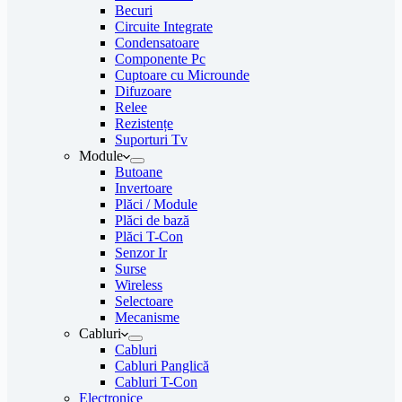
Becuri
Circuite Integrate
Condensatoare
Componente Pc
Cuptoare cu Microunde
Difuzoare
Relee
Rezistențe
Suporturi Tv
Module
Butoane
Invertoare
Plăci / Module
Plăci de bază
Plăci T-Con
Senzor Ir
Surse
Wireless
Selectoare
Mecanisme
Cabluri
Cabluri
Cabluri Panglică
Cabluri T-Con
Electronice