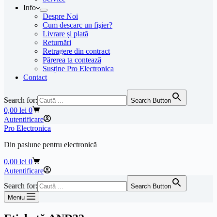
Info
Despre Noi
Cum descarc un fişier?
Livrare și plată
Returnări
Retragere din contract
Părerea ta contează
Susține Pro Electronica
Contact
Search for:
Search Button
Coș
0,00
lei
0
de
Autentificare
cumpărături
Pro Electronica
Din pasiune pentru electronică
Coș
0,00
lei
0
de
Autentificare
cumpărături
Search for:
Search Button
Meniu