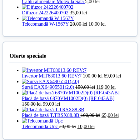
Cablu alimentare Molex la Sata
5,00
lei
Difuzor 242226400702
35,00
lei
Prețul
Prețul
Telecomandă W-1567Y
20,00
lei
10,00
lei
inițial
curent
a
este:
fost:
10,00 lei.
20,00 lei.
Oferte speciale
Prețul
Prețul
Invertor MIT68013.60 REV:7
100,00
lei
69,00
lei
inițial
curent
Prețul
a
Prețul
este:
Sursă EAX64905501(2.0)
150,00
lei
119,00
lei
inițial
fost:
curent
69,00 lei.
a
100,00 lei.
este:
Placă de bază 6870VM1002D(0) [RF-043AB]
Prețul
Prețul
fost:
119,00 lei.
150,00
lei
99,00
lei
inițial
curent
150,00 lei.
a
este:
Prețul
Prețul
Placă de bază T.TRSX88.8B
100,00
lei
65,00
lei
fost:
99,00 lei.
inițial
curent
150,00 lei.
Prețul
Prețul
a
este:
Telecomandă Upc
20,00
lei
10,00
lei
inițial
curent
fost:
65,00 lei.
a
este:
100,00 lei.