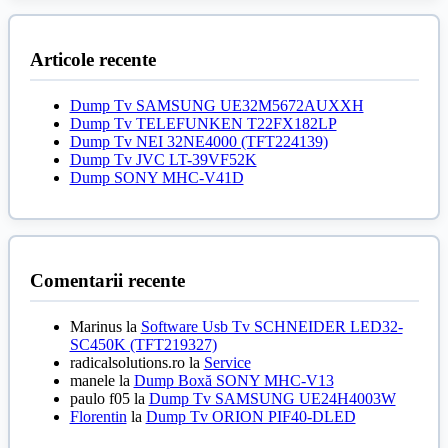
fost:
10,00 lei.
20,00 lei.
Articole recente
Dump Tv SAMSUNG UE32M5672AUXXH
Dump Tv TELEFUNKEN T22FX182LP
Dump Tv NEI 32NE4000 (TFT224139)
Dump Tv JVC LT-39VF52K
Dump SONY MHC-V41D
Comentarii recente
Marinus
la
Software Usb Tv SCHNEIDER LED32-
SC450K (TFT219327)
radicalsolutions.ro
la
Service
manele
la
Dump Boxă SONY MHC-V13
paulo f05
la
Dump Tv SAMSUNG UE24H4003W
Florentin
la
Dump Tv ORION PIF40-DLED