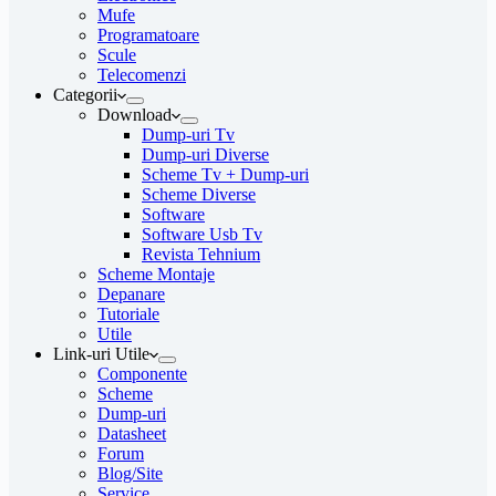
Mufe
Programatoare
Scule
Telecomenzi
Categorii
Download
Dump-uri Tv
Dump-uri Diverse
Scheme Tv + Dump-uri
Scheme Diverse
Software
Software Usb Tv
Revista Tehnium
Scheme Montaje
Depanare
Tutoriale
Utile
Link-uri Utile
Componente
Scheme
Dump-uri
Datasheet
Forum
Blog/Site
Service