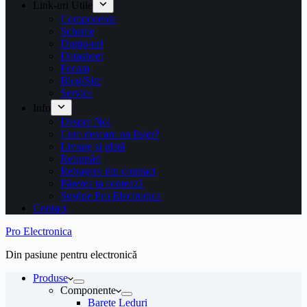
Link-uri Utile
Componente
Scheme
Dump-uri
Datasheet
Forum
Blog/Site
Service
Info
Despre Noi
Cum descarc un fişier?
Livrare și plată
Returnări
Retragere din contract
Părerea ta contează
Susține Pro Electronica
Contact
Pro Electronica
Din pasiune pentru electronică
Produse
Componente
Barete Leduri