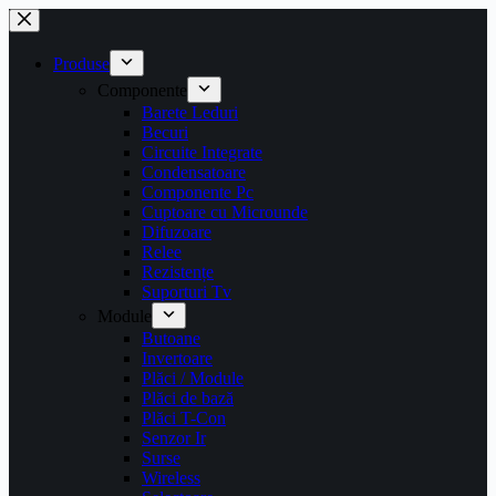
Sari
la
conținut
Produse
Componente
Barete Leduri
Becuri
Circuite Integrate
Condensatoare
Componente Pc
Cuptoare cu Microunde
Difuzoare
Relee
Rezistențe
Suporturi Tv
Module
Butoane
Invertoare
Plăci / Module
Plăci de bază
Plăci T-Con
Senzor Ir
Surse
Wireless