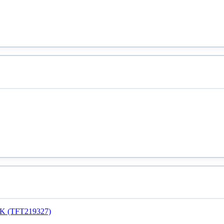
i.
i.
K (TFT219327)