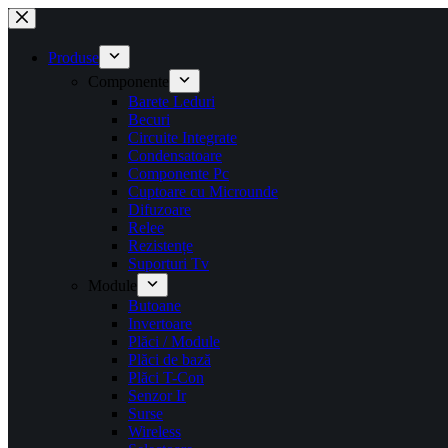
Sari
la
conținut
Produse
Componente
Barete Leduri
Becuri
Circuite Integrate
Condensatoare
Componente Pc
Cuptoare cu Microunde
Difuzoare
Relee
Rezistențe
Suporturi Tv
Module
Butoane
Invertoare
Plăci / Module
Plăci de bază
Plăci T-Con
Senzor Ir
Surse
Wireless