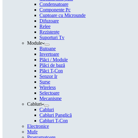
Condensatoare
Componente Pc
Cuptoare cu Microunde
Difuzoare
Relee
Rezistențe
Suporturi Tv
Module
Butoane
Invertoare
Plăci / Module
Plăci de bază
Plăci T-Con
Senzor Ir
Surse
Wireless
Selectoare
Mecanisme
Cabluri
Cabluri
Cabluri Panglică
Cabluri T-Con
Electronice
Mufe
Programatoare