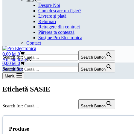
Despre Noi
Cum descarc un fişier?
Livrare și plată
Returnări
Retragere din contract
Părerea ta contează
Susține Pro Electronica
Contact
Coș
0,00
lei
0
Search for:
Search Button
de
Autentificare
Coș
0,00
lei
0
cumpărături
de
Autentificare
Search for:
Search Button
cumpărături
Meniu
Etichetă
SASIE
Search for:
Search Button
Produse