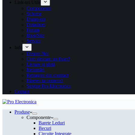
Link-uri Utile
Componente
Scheme
Dump-uri
Datasheet
Forum
Blog/Site
Service
Info
Despre Noi
Cum descarc un fişier?
Livrare și plată
Returnări
Retragere din contract
Părerea ta contează
Susține Pro Electronica
Contact
Produse
Componente
Barete Leduri
Becuri
Circuite Integrate