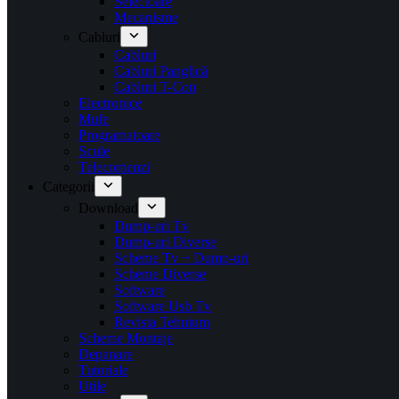
Selectoare
Mecanisme
Cabluri
Cabluri
Cabluri Panglică
Cabluri T-Con
Electronice
Mufe
Programatoare
Scule
Telecomenzi
Categorii
Download
Dump-uri Tv
Dump-uri Diverse
Scheme Tv + Dump-uri
Scheme Diverse
Software
Software Usb Tv
Revista Tehnium
Scheme Montaje
Depanare
Tutoriale
Utile