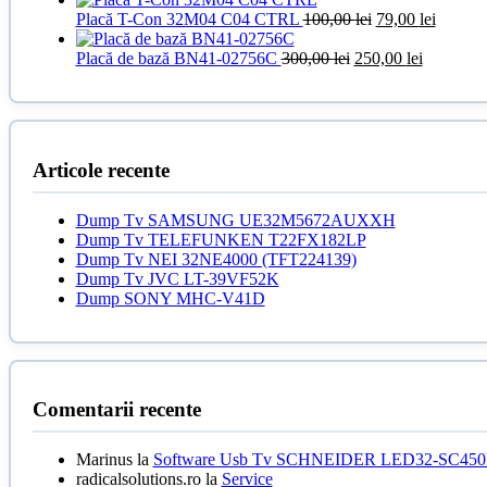
a
150,00 lei.
este:
Prețul
Prețul
Placă T-Con 32M04 C04 CTRL
100,00
lei
79,00
lei
fost:
79,00 lei.
inițial
curent
100,00 lei.
Prețul
a
Prețul
este:
Placă de bază BN41-02756C
300,00
lei
250,00
lei
inițial
fost:
curent
79,00 le
a
100,00 lei.
este:
fost:
250,00 le
300,00 lei.
Articole recente
Dump Tv SAMSUNG UE32M5672AUXXH
Dump Tv TELEFUNKEN T22FX182LP
Dump Tv NEI 32NE4000 (TFT224139)
Dump Tv JVC LT-39VF52K
Dump SONY MHC-V41D
Comentarii recente
Marinus
la
Software Usb Tv SCHNEIDER LED32-SC450
radicalsolutions.ro
la
Service