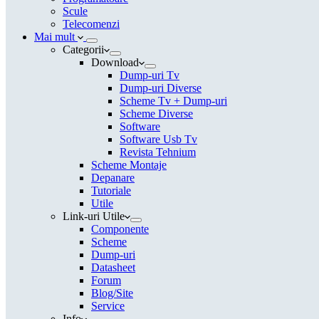
Scule
Telecomenzi
Mai mult
Categorii
Download
Dump-uri Tv
Dump-uri Diverse
Scheme Tv + Dump-uri
Scheme Diverse
Software
Software Usb Tv
Revista Tehnium
Scheme Montaje
Depanare
Tutoriale
Utile
Link-uri Utile
Componente
Scheme
Dump-uri
Datasheet
Forum
Blog/Site
Service
Info