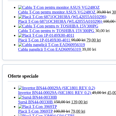
Pr
Cablu T-Con pentru monitor ASUS VG248QZ
39,00
lei
30
ini
a
Placă T-Con 6871QCH038A (WL42055A010296)
100,00
fos
39
Cablu T-Con pentru tv TOSHIBA 15V300PG
30,00
lei
Prețul
Prețul
Placă T-Con 1P-0149X00-4011
99,00
lei
79,00
lei
inițial
curent
a
este:
Cablu panglică T-Con EAD60956319
39,00
lei
fost:
79,00 lei.
99,00 lei.
Oferte speciale
Prețu
Invertor BN44-00029A (SIC1801 REV 0.2)
49,00
lei
45,0
inițial
Prețul
Prețul
a
Sursă BN44-00330B
150,00
lei
139,00
lei
inițial
curent
fost:
Prețul
a
Prețul
este:
49,00 
Placă T-Con 3969TP
100,00
lei
79,00
lei
inițial
fost:
curent
139,00 lei.