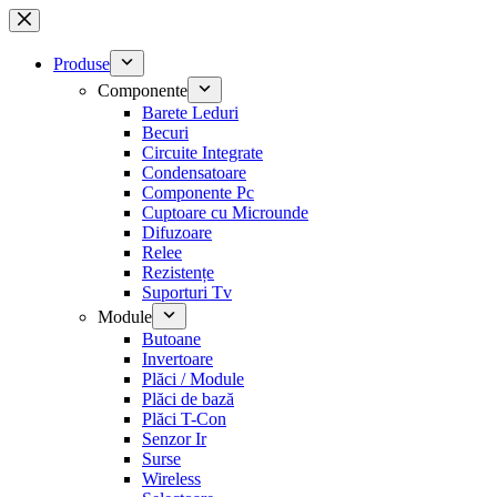
Sari
la
conținut
Produse
Componente
Barete Leduri
Becuri
Circuite Integrate
Condensatoare
Componente Pc
Cuptoare cu Microunde
Difuzoare
Relee
Rezistențe
Suporturi Tv
Module
Butoane
Invertoare
Plăci / Module
Plăci de bază
Plăci T-Con
Senzor Ir
Surse
Wireless