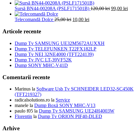
fost:
inițial
39,00
cure
Prețul
50,00 lei.
a
Prețu
este:
Sursă BN44-00208A (PSLF171501B)
120,00
lei
99,00
lei
inițial
fost:
cure
79,0
Prețul
Prețul
a
100,00 lei.
este:
Telecomandă Dolce
25,00
lei
10,00
lei
inițial
curent
fost:
99,00
a
este:
120,00 lei.
Articole recente
fost:
10,00 lei.
25,00 lei.
Dump Tv SAMSUNG UE32M5672AUXXH
Dump Tv TELEFUNKEN T22FX182LP
Dump Tv NEI 32NE4000 (TFT224139)
Dump Tv JVC LT-39VF52K
Dump SONY MHC-V41D
Comentarii recente
Marinus
la
Software Usb Tv SCHNEIDER LED32-SC450K
(TFT219327)
radicalsolutions.ro
la
Service
manele
la
Dump Boxă SONY MHC-V13
paulo f05
la
Dump Tv SAMSUNG UE24H4003W
Florentin
la
Dump Tv ORION PIF40-DLED
Arhive