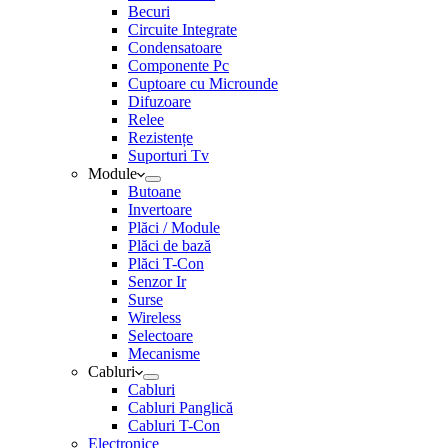
Becuri
Circuite Integrate
Condensatoare
Componente Pc
Cuptoare cu Microunde
Difuzoare
Relee
Rezistențe
Suporturi Tv
Module
Butoane
Invertoare
Plăci / Module
Plăci de bază
Plăci T-Con
Senzor Ir
Surse
Wireless
Selectoare
Mecanisme
Cabluri
Cabluri
Cabluri Panglică
Cabluri T-Con
Electronice