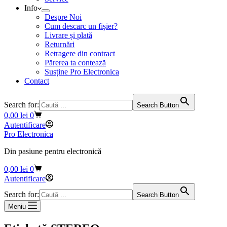
Info
Despre Noi
Cum descarc un fişier?
Livrare și plată
Returnări
Retragere din contract
Părerea ta contează
Susține Pro Electronica
Contact
Search for:
Search Button
Coș
0,00
lei
0
de
Autentificare
cumpărături
Pro Electronica
Din pasiune pentru electronică
Coș
0,00
lei
0
de
Autentificare
cumpărături
Search for:
Search Button
Meniu