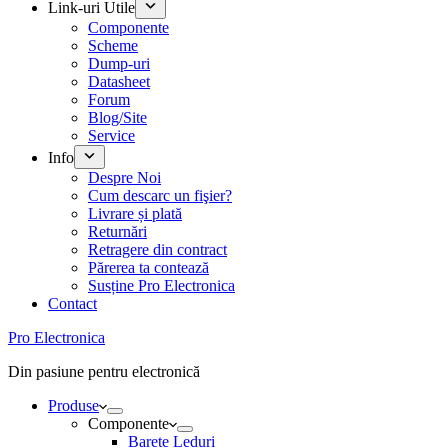
Link-uri Utile
Componente
Scheme
Dump-uri
Datasheet
Forum
Blog/Site
Service
Info
Despre Noi
Cum descarc un fişier?
Livrare și plată
Returnări
Retragere din contract
Părerea ta contează
Susține Pro Electronica
Contact
Pro Electronica
Din pasiune pentru electronică
Produse
Componente
Barete Leduri