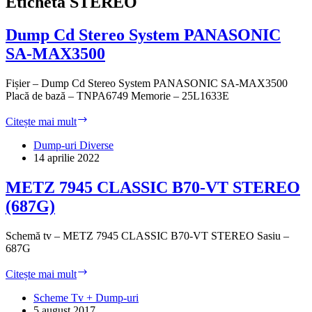
Etichetă
STEREO
Dump Cd Stereo System PANASONIC
SA-MAX3500
Fișier – Dump Cd Stereo System PANASONIC SA-MAX3500
Placă de bază – TNPA6749 Memorie – 25L1633E
Dump
Citește mai mult
Cd
Stereo
Dump-uri Diverse
System
14 aprilie 2022
PANASONIC
SA-
METZ 7945 CLASSIC B70-VT STEREO
MAX3500
(687G)
Schemă tv – METZ 7945 CLASSIC B70-VT STEREO Sasiu –
687G
METZ
Citește mai mult
7945
CLASSIC
Scheme Tv + Dump-uri
B70-
5 august 2017