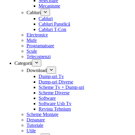
Selectoare
Mecanisme
Cabluri
Cabluri
Cabluri Panglică
Cabluri T-Con
Electronice
Mufe
Programatoare
Scule
Telecomenzi
Categorii
Download
Dump-uri Tv
Dump-uri Diverse
Scheme Tv + Dump-uri
Scheme Diverse
Software
Software Usb Tv
Revista Tehnium
Scheme Montaje
Depanare
Tutoriale
Utile