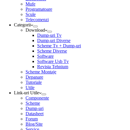
Mufe
Programatoare
Scule
Telecomenzi
Categorii
Download
Dump-uri Tv
Dump-uri Diverse
Scheme Tv + Dump-uri
Scheme Diverse
Software
Software Usb Tv
Revista Tehnium
Scheme Montaje
Depanare
Tutoriale
Utile
Link-uri Utile
Componente
Scheme
Dump-uri
Datasheet
Forum
Blog/Site
Service