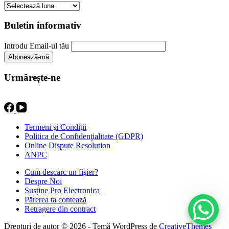
Arhive
Buletin informativ
Introdu Email-ul tău
Urmărește-ne
Termeni şi Condiţii
Politica de Confidenţialitate (GDPR)
Online Dispute Resolution
ANPC
Cum descarc un fişier?
Despre Noi
Susține Pro Electronica
Părerea ta contează
Retragere din contract
Drepturi de autor © 2026 - Temă WordPress de
CreativeThemes