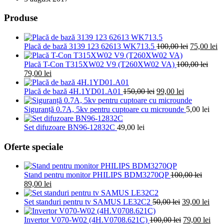
VT
STEREO
Produse
(687G)
Prețul
Pr
Placă de bază 3139 123 62613 WK713.5
100,00
lei
75,00
lei
inițial
cu
a
es
Placă T-Con T315XW02 V9 (T260XW02 VA)
100,00
lei
Prețul
Prețul
fost:
75
79,00
lei
inițial
curent
100,00 lei.
a
este:
Prețul
Prețul
Placă de bază 4H.1YD01.A01
150,00
lei
99,00
lei
fost:
79,00 lei.
inițial
curent
100,00 lei.
a
este:
Siguranță 0.7A, 5kv pentru cuptoare cu microunde
5,00
lei
fost:
99,00 lei.
150,00 lei.
Set difuzoare BN96-12832C
49,00
lei
Oferte speciale
Stand pentru monitor PHILIPS BDM3270QP
100,00
lei
Prețul
Prețul
89,00
lei
inițial
curent
a
este:
Prețul
Preț
Set standuri pentru tv SAMUS LE32C2
50,00
lei
39,00
lei
fost:
89,00 lei.
inițial
cure
100,00 lei.
a
Prețul
este:
Preț
Invertor V070-W02 (4H.V0708.621C)
100,00
lei
79,00
lei