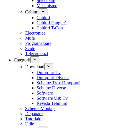
Selectoare
Mecanisme
Cabluri
Cabluri
Cabluri Panglică
Cabluri T-Con
Electronice
Mufe
Programatoare
Scule
Telecomenzi
Categorii
Download
Dump-uri Tv
Dump-uri Diverse
Scheme Tv + Dump-uri
Scheme Diverse
Software
Software Usb Tv
Revista Tehnium
Scheme Montaje
Depanare
Tutoriale
Utile