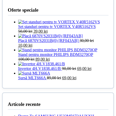
90,00 lei.
Oferte speciale
Set standuri pentru tv VORTEX V40R5162VS
Prețul
Prețul
50,00
lei
39,00
lei
inițial
curent
a
este:
Placă 6870VS2031B(0) [RF043AB]
30,00
lei
Prețul
Prețul
fost:
39,00 lei.
10,00
lei
inițial
curent
50,00 lei.
a
este:
Stand pentru monitor PHILIPS BDM3270QP
fost:
10,00 lei.
Prețul
Prețul
100,00
lei
89,00
lei
30,00 lei.
inițial
curent
a
este:
Prețul
Prețul
Invertor 4H.V1838.461/B
90,00
lei
69,00
lei
fost:
89,00 lei.
inițial
curent
100,00 lei.
Prețul
Prețul
a
este:
Sursă MLT666A
89,00
lei
69,00
lei
inițial
curent
fost:
69,00 lei.
a
este:
90,00 lei.
fost:
69,00 lei.
89,00 lei.
Articole recente