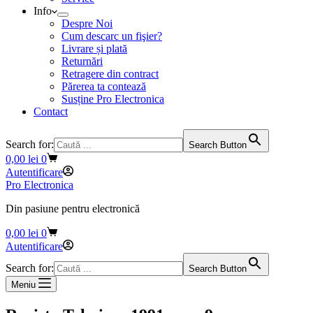
Info
Despre Noi
Cum descarc un fişier?
Livrare și plată
Returnări
Retragere din contract
Părerea ta contează
Susține Pro Electronica
Contact
Search for:
Search Button
Coș
0,00
lei
0
de
Autentificare
cumpărături
Pro Electronica
Din pasiune pentru electronică
Coș
0,00
lei
0
de
Autentificare
cumpărături
Search for:
Search Button
Meniu