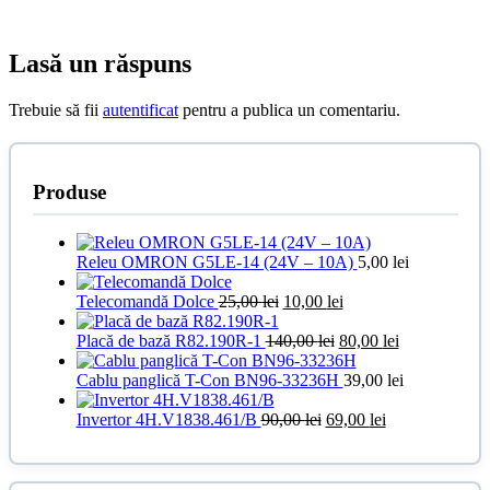
Lasă un răspuns
Trebuie să fii
autentificat
pentru a publica un comentariu.
Produse
Releu OMRON G5LE-14 (24V – 10A)
5,00
lei
Prețul
Prețul
Telecomandă Dolce
25,00
lei
10,00
lei
inițial
curent
a
Prețul
este:
Prețul
Placă de bază R82.190R-1
140,00
lei
80,00
lei
fost:
inițial
10,00 lei.
curent
25,00 lei.
a
este:
Cablu panglică T-Con BN96-33236H
39,00
lei
fost:
80,00 lei.
Prețul
140,00 lei.
Prețul
Invertor 4H.V1838.461/B
90,00
lei
69,00
lei
inițial
curent
a
este:
fost:
69,00 lei.