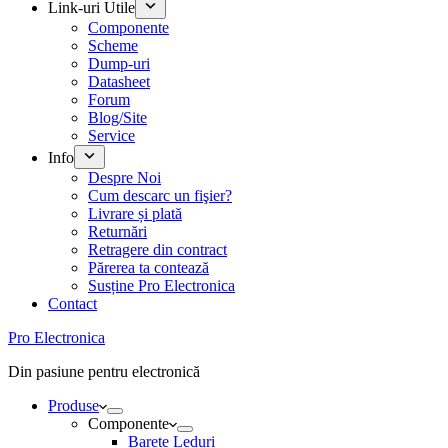
Link-uri Utile
Componente
Scheme
Dump-uri
Datasheet
Forum
Blog/Site
Service
Info
Despre Noi
Cum descarc un fişier?
Livrare și plată
Returnări
Retragere din contract
Părerea ta contează
Susține Pro Electronica
Contact
Pro Electronica
Din pasiune pentru electronică
Produse
Componente
Barete Leduri