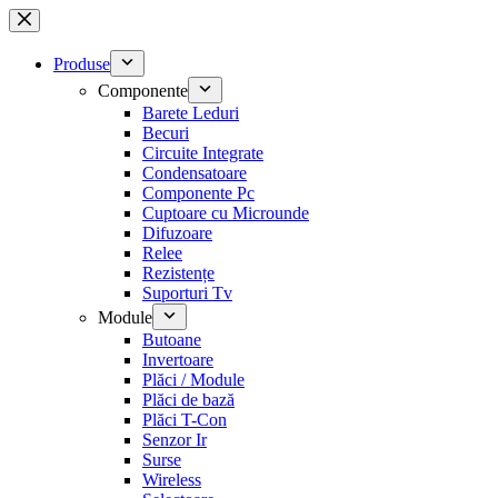
Sari
la
conținut
Produse
Componente
Barete Leduri
Becuri
Circuite Integrate
Condensatoare
Componente Pc
Cuptoare cu Microunde
Difuzoare
Relee
Rezistențe
Suporturi Tv
Module
Butoane
Invertoare
Plăci / Module
Plăci de bază
Plăci T-Con
Senzor Ir
Surse
Wireless