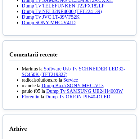
Dump Tv SAMSUNG UE32M5672AUXXH
Dump Tv TELEFUNKEN T22FX182LP
Dump Tv NEI 32NE4000 (TFT224139)
Dump Tv JVC LT-39VF52K
Dump SONY MHC-V41D
Comentarii recente
Marinus
la
Software Usb Tv SCHNEIDER LED32-
SC450K (TFT219327)
radicalsolutions.ro
la
Service
manele
la
Dump Boxă SONY MHC-V13
paulo f05
la
Dump Tv SAMSUNG UE24H4003W
Florentin
la
Dump Tv ORION PIF40-DLED
Arhive