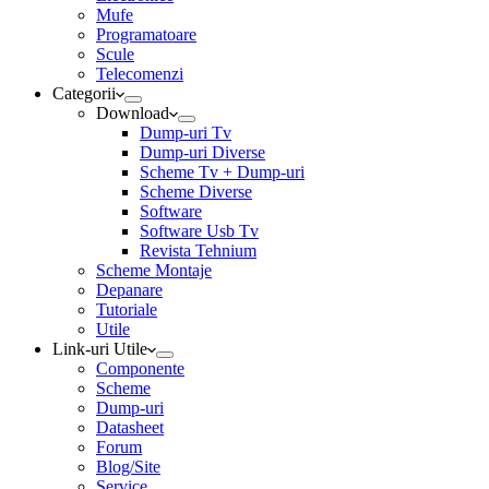
Mufe
Programatoare
Scule
Telecomenzi
Categorii
Download
Dump-uri Tv
Dump-uri Diverse
Scheme Tv + Dump-uri
Scheme Diverse
Software
Software Usb Tv
Revista Tehnium
Scheme Montaje
Depanare
Tutoriale
Utile
Link-uri Utile
Componente
Scheme
Dump-uri
Datasheet
Forum
Blog/Site
Service