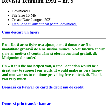
Revista Tehnium 1991 – nr. 9
Download
1
File Size
16 Mb
Create Date
2 august 2021
Trebuie să fii autentificat pentru download.
Cum descarc un fişier?
Ro – Dacă acest fișier te-a ajutat, o mică donație ar fi o
modalitate grozavă de a ne susține munca. Ne-ar bucura enorm
și ne-ar motiva să continuăm să oferim conținut gratuit. 🙏
Mulțumim din suflet!
En – If this file has helped you, a small donation would be a
great way to support our work. It would make us very happy
and motivate us to continue providing free content. 🙏 Thank
you very much!
Donează cu PayPal, cu card de debit sau de credit
Donează prin transfer bancar