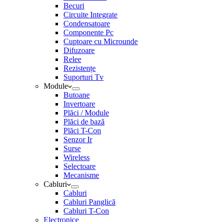
Becuri
Circuite Integrate
Condensatoare
Componente Pc
Cuptoare cu Microunde
Difuzoare
Relee
Rezistențe
Suporturi Tv
Module
Butoane
Invertoare
Plăci / Module
Plăci de bază
Plăci T-Con
Senzor Ir
Surse
Wireless
Selectoare
Mecanisme
Cabluri
Cabluri
Cabluri Panglică
Cabluri T-Con
Electronice