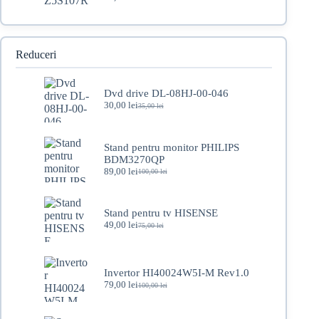
Reduceri
Dvd drive DL-08HJ-00-046
30,00
lei
35,00
lei
Prețul
Prețul
inițial
curent
a
este:
fost:
30,00 lei.
Stand pentru monitor PHILIPS
35,00 lei.
BDM3270QP
89,00
lei
100,00
lei
Prețul
Prețul
inițial
curent
a
este:
fost:
89,00 lei.
Stand pentru tv HISENSE
100,00 lei.
49,00
lei
75,00
lei
Prețul
Prețul
inițial
curent
a
este:
fost:
49,00 lei.
Invertor HI40024W5I-M Rev1.0
75,00 lei.
79,00
lei
100,00
lei
Prețul
Prețul
inițial
curent
a
este: