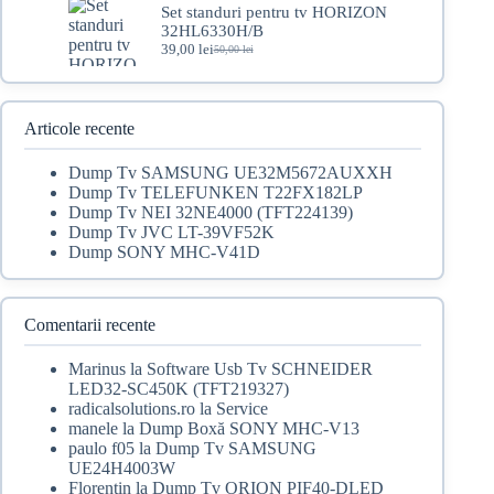
fost:
79,00 lei.
Set standuri pentru tv HORIZON
100,00 lei.
32HL6330H/B
39,00
lei
50,00
lei
Prețul
Prețul
inițial
curent
a
este:
fost:
39,00 lei.
50,00 lei.
Articole recente
Dump Tv SAMSUNG UE32M5672AUXXH
Dump Tv TELEFUNKEN T22FX182LP
Dump Tv NEI 32NE4000 (TFT224139)
Dump Tv JVC LT-39VF52K
Dump SONY MHC-V41D
Comentarii recente
Marinus
la
Software Usb Tv SCHNEIDER
LED32-SC450K (TFT219327)
radicalsolutions.ro
la
Service
manele
la
Dump Boxă SONY MHC-V13
paulo f05
la
Dump Tv SAMSUNG
UE24H4003W
Florentin
la
Dump Tv ORION PIF40-DLED