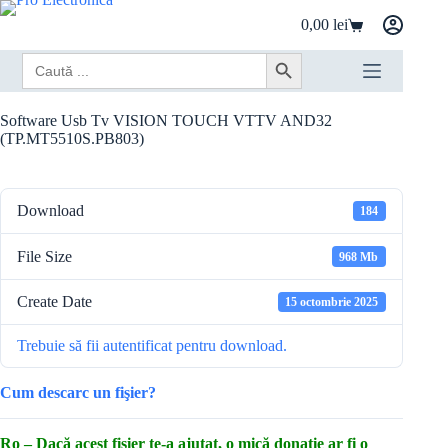
Sari
0,00
lei
la
Coș
conținut
de
Search
Search Button
cumpărături
for:
Software Usb Tv VISION TOUCH VTTV AND32
(TP.MT5510S.PB803)
Download
184
File Size
968 Mb
Create Date
15 octombrie 2025
Trebuie să fii autentificat pentru download.
Cum descarc un fişier?
Ro – Dacă acest fișier te-a ajutat, o mică donație ar fi o