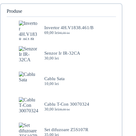
Produse
Invertor 4H.V1838.461/B
69,00
lei
90,00
lei
Prețul
Prețul
inițial
curent
a
este:
fost:
69,00 lei.
Senzor Ir IR-32CA
90,00 lei.
30,00
lei
Cablu Sata
10,00
lei
Cablu T-Con 30070324
30,00
lei
39,00
lei
Prețul
Prețul
inițial
curent
a
este:
fost:
30,00 lei.
Set difuzoare Z5S107R
39,00 lei.
35,00
lei