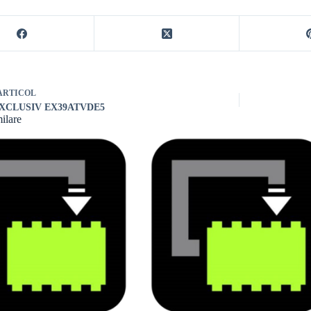
ARTICOL
EXCLUSIV EX39ATVDE5
milare