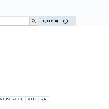
Search Button
0,00
lei
Coș
de
cumpărături
-ABVP1-41XX
#
LG
#
tv