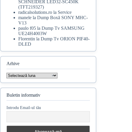
SCHNEIDER LED32-SC450K
(TFT219327)
radicalsolutions.ro
la
Service
manele
la
Dump Boxă SONY MHC-
V13
paulo f05
la
Dump Tv SAMSUNG
UE24H4003W
Florentin
la
Dump Tv ORION PIF40-
DLED
Arhive
Arhive
Buletin informativ
Introdu Email-ul tău