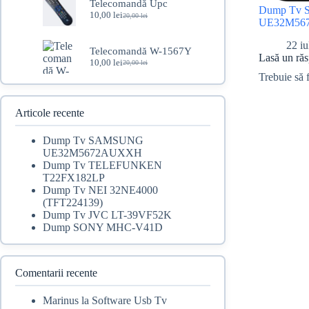
Telecomandă Upc
Dump Tv
fost:
65,00 lei.
10,00
lei
20,00
lei
Prețul
Prețul
99,00 lei.
UE32M56
inițial
curent
a
este:
22 iu
Telecomandă W-1567Y
fost:
10,00 lei.
Lasă un ră
10,00
lei
20,00 lei.
20,00
lei
Prețul
Prețul
Trebuie să 
inițial
curent
a
este:
fost:
10,00 lei.
20,00 lei.
Articole recente
Dump Tv SAMSUNG
UE32M5672AUXXH
Dump Tv TELEFUNKEN
T22FX182LP
Dump Tv NEI 32NE4000
(TFT224139)
Dump Tv JVC LT-39VF52K
Dump SONY MHC-V41D
Comentarii recente
Marinus
la
Software Usb Tv