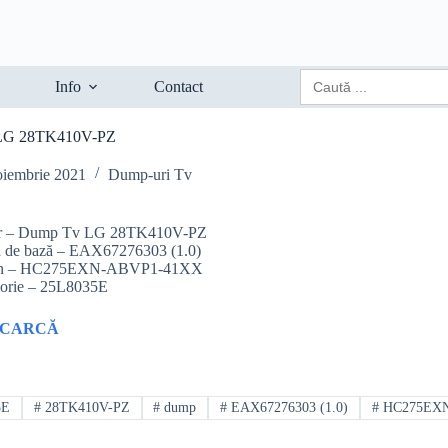
Search
Info
Contact
for:
LG 28TK410V-PZ
oiembrie 2021
Dump-uri Tv
er – Dump Tv LG 28TK410V-PZ
ă de bază – EAX67276303 (1.0)
an – HC275EXN-ABVP1-41XX
rie – 25L8035E
SCARCĂ
5E
#
28TK410V-PZ
#
dump
#
EAX67276303 (1.0)
#
HC275EXN