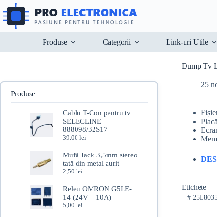
Sari
la
conținut
Produse
Categorii
Link-uri Utile
Dump Tv 
25 n
Produse
Fiși
Cablu T-Con pentru tv
SELECLINE
Plac
888098/32S17
Ecr
39,00
lei
Memo
Mufă Jack 3,5mm stereo
DE
tată din metal aurit
2,50
lei
Etichete
Releu OMRON G5LE-
14 (24V – 10A)
#
25L803
5,00
lei