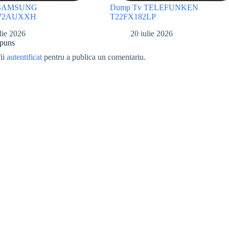
 SAMSUNG
Dump Tv TELEFUNKEN
72AUXXH
T22FX182LP
lie 2026
20 iulie 2026
spuns
fii
autentificat
pentru a publica un comentariu.