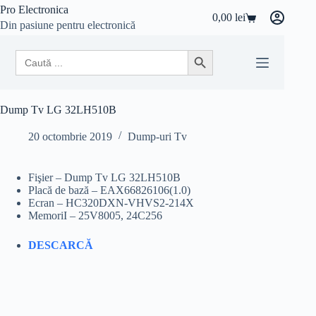
Sari
Pro Electronica
0,00
lei
la
Coș
Din pasiune pentru electronică
conținut
de
cumpărături
Search
Search Button
for:
Dump Tv LG 32LH510B
20 octombrie 2019
Dump-uri Tv
Fişier – Dump Tv LG 32LH510B
Placă de bază – EAX66826106(1.0)
Ecran – HC320DXN-VHVS2-214X
MemoriI – 25V8005, 24C256
DESCARCĂ