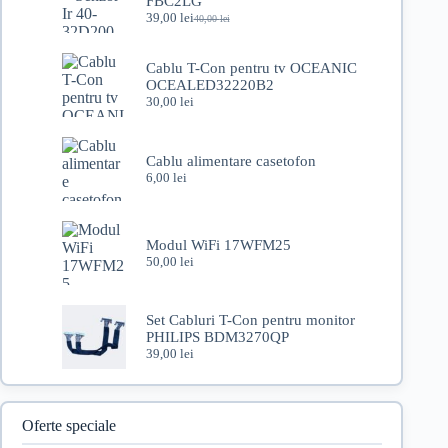
FBC2LG
39,00
lei
40,00
lei
Prețul
Prețul
inițial
curent
a
este:
Cablu T-Con pentru tv OCEANIC
fost:
39,00 lei.
OCEALED32220B2
40,00 lei.
30,00
lei
Cablu alimentare casetofon
6,00
lei
Modul WiFi 17WFM25
50,00
lei
Set Cabluri T-Con pentru monitor
PHILIPS BDM3270QP
39,00
lei
Oferte speciale