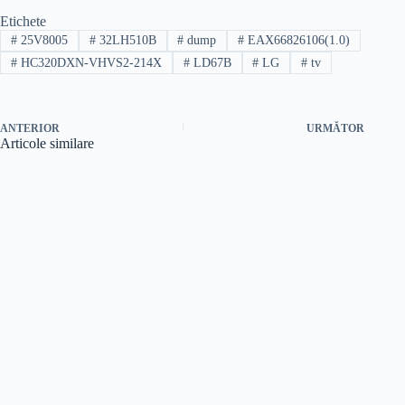
Etichete
#
25V8005
#
32LH510B
#
dump
#
EAX66826106(1.0)
#
HC320DXN-VHVS2-214X
#
LD67B
#
LG
#
tv
ANTERIOR
URMĂTOR
Articole similare