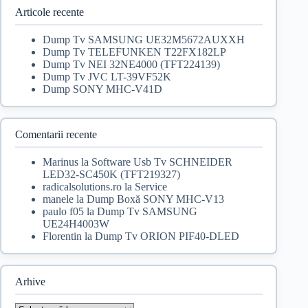
20,00 lei.
Articole recente
Dump Tv SAMSUNG UE32M5672AUXXH
Dump Tv TELEFUNKEN T22FX182LP
Dump Tv NEI 32NE4000 (TFT224139)
Dump Tv JVC LT-39VF52K
Dump SONY MHC-V41D
Comentarii recente
Marinus
la
Software Usb Tv SCHNEIDER
LED32-SC450K (TFT219327)
radicalsolutions.ro
la
Service
manele
la
Dump Boxă SONY MHC-V13
paulo f05
la
Dump Tv SAMSUNG
UE24H4003W
Florentin
la
Dump Tv ORION PIF40-DLED
Arhive