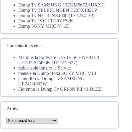
Dump Tv SAMSUNG UE32M5672AUXXH
Dump Tv TELEFUNKEN T22FX182LP
Dump Tv NEI 32NE4000 (TFT224139)
Dump Tv JVC LT-39VF52K
Dump SONY MHC-V41D
Comentarii recente
Marinus
la
Software Usb Tv SCHNEIDER
LED32-SC450K (TFT219327)
radicalsolutions.ro
la
Service
manele
la
Dump Boxă SONY MHC-V13
paulo f05
la
Dump Tv SAMSUNG
UE24H4003W
Florentin
la
Dump Tv ORION PIF40-DLED
Arhive
Arhive