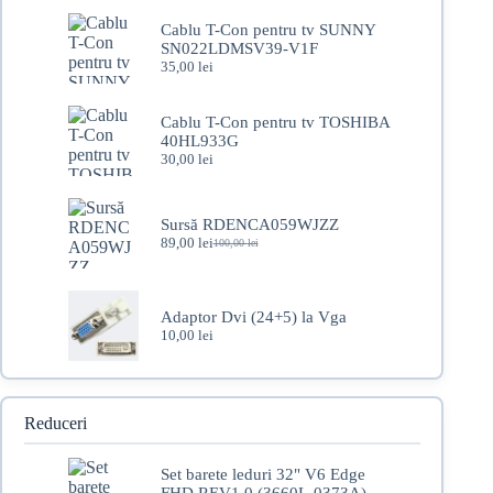
Cablu T-Con pentru tv SUNNY
SN022LDMSV39-V1F
35,00
lei
Cablu T-Con pentru tv TOSHIBA
40HL933G
30,00
lei
Sursă RDENCA059WJZZ
89,00
lei
100,00
lei
Prețul
Prețul
inițial
curent
a
este:
fost:
89,00 lei.
Adaptor Dvi (24+5) la Vga
100,00 lei.
10,00
lei
Reduceri
Set barete leduri 32" V6 Edge