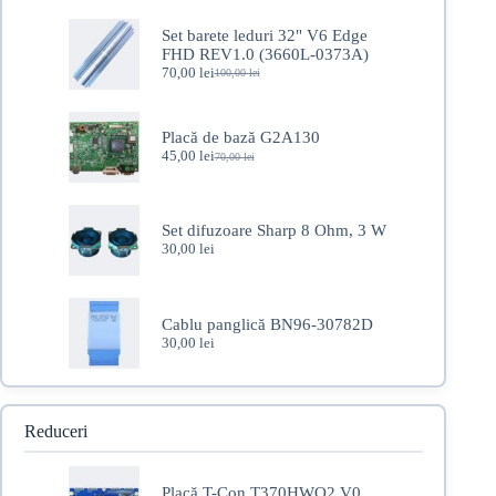
Set barete leduri 32" V6 Edge
FHD REV1.0 (3660L-0373A)
70,00
lei
100,00
lei
Prețul
Prețul
inițial
curent
a
este:
fost:
70,00 lei.
Placă de bază G2A130
100,00 lei.
45,00
lei
70,00
lei
Prețul
Prețul
inițial
curent
a
este:
fost:
45,00 lei.
Set difuzoare Sharp 8 Ohm, 3 W
70,00 lei.
30,00
lei
Cablu panglică BN96-30782D
30,00
lei
Reduceri
Placă T-Con T370HWO2 V0