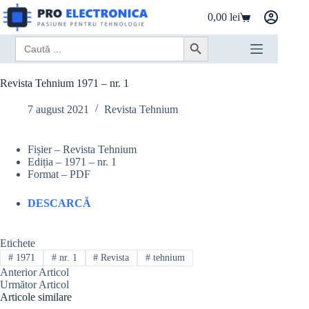
Sari
0,00
lei
la
Coș
conținut
de
Search
Search Button
cumpărături
for:
Revista Tehnium 1971 – nr. 1
7 august 2021
Revista Tehnium
Fișier – Revista Tehnium
Ediția – 1971 – nr. 1
Format – PDF
DESCARCĂ
Etichete
#
1971
#
nr. 1
#
Revista
#
tehnium
Anterior
Articol
Următor
Articol
Articole similare