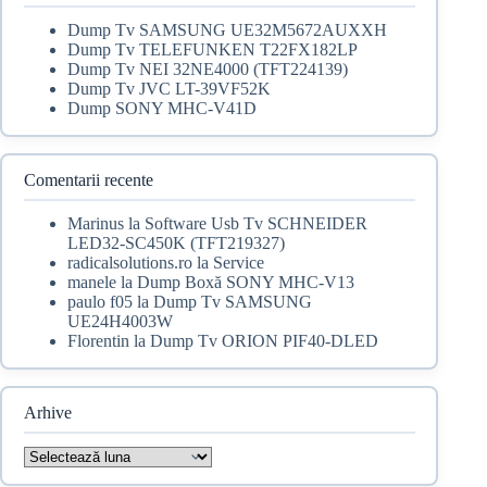
Dump Tv SAMSUNG UE32M5672AUXXH
Dump Tv TELEFUNKEN T22FX182LP
Dump Tv NEI 32NE4000 (TFT224139)
Dump Tv JVC LT-39VF52K
Dump SONY MHC-V41D
Comentarii recente
Marinus
la
Software Usb Tv SCHNEIDER
LED32-SC450K (TFT219327)
radicalsolutions.ro
la
Service
manele
la
Dump Boxă SONY MHC-V13
paulo f05
la
Dump Tv SAMSUNG
UE24H4003W
Florentin
la
Dump Tv ORION PIF40-DLED
Arhive
Arhive