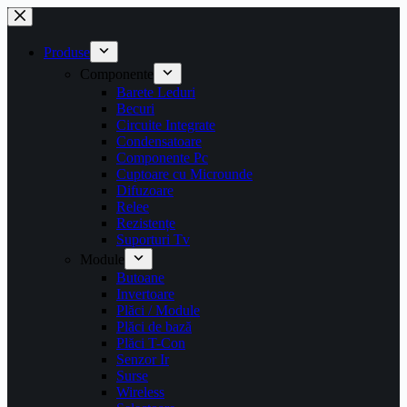
Sari
la
conținut
Produse
Componente
Barete Leduri
Becuri
Circuite Integrate
Condensatoare
Componente Pc
Cuptoare cu Microunde
Difuzoare
Relee
Rezistențe
Suporturi Tv
Module
Butoane
Invertoare
Plăci / Module
Plăci de bază
Plăci T-Con
Senzor Ir
Surse
Wireless