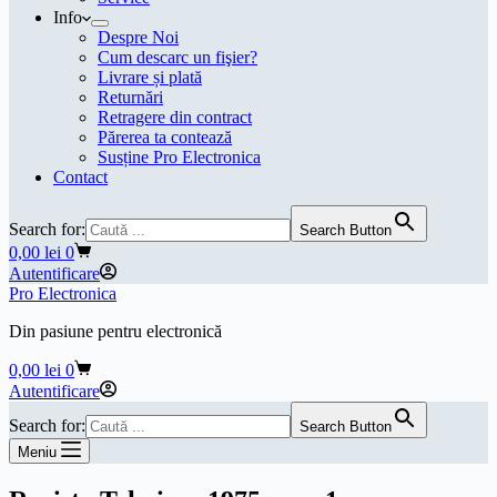
Info
Despre Noi
Cum descarc un fişier?
Livrare și plată
Returnări
Retragere din contract
Părerea ta contează
Susține Pro Electronica
Contact
Search for:
Search Button
Coș
0,00
lei
0
de
Autentificare
cumpărături
Pro Electronica
Din pasiune pentru electronică
Coș
0,00
lei
0
de
Autentificare
cumpărături
Search for:
Search Button
Meniu