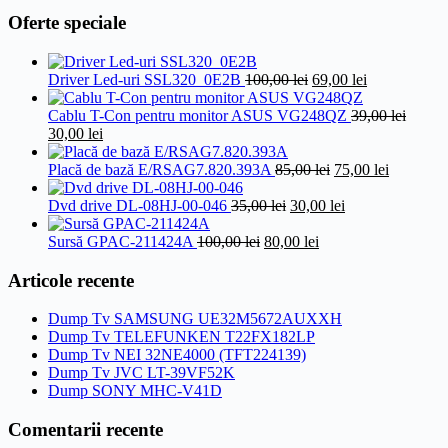
inițial
curent
a
este:
Oferte speciale
fost:
49,00 lei.
75,00 lei.
Prețul
Prețul
Driver Led-uri SSL320_0E2B
100,00
lei
69,00
lei
inițial
curent
a
este:
Cablu T-Con pentru monitor ASUS VG248QZ
39,00
lei
Prețul
Prețul
fost:
69,00 lei.
30,00
lei
inițial
curent
100,00 lei.
a
este:
Prețul
Prețul
Placă de bază E/RSAG7.820.393A
85,00
lei
75,00
lei
fost:
30,00 lei.
inițial
curent
39,00 lei.
Prețul
a
Prețul
este:
Dvd drive DL-08HJ-00-046
35,00
lei
30,00
lei
inițial
fost:
curent
75,00 lei.
Prețul
a
Prețul
85,00 lei.
este:
Sursă GPAC-211424A
100,00
lei
80,00
lei
inițial
fost:
curent
30,00 lei.
a
35,00 lei.
este:
Articole recente
fost:
80,00 lei.
100,00 lei.
Dump Tv SAMSUNG UE32M5672AUXXH
Dump Tv TELEFUNKEN T22FX182LP
Dump Tv NEI 32NE4000 (TFT224139)
Dump Tv JVC LT-39VF52K
Dump SONY MHC-V41D
Comentarii recente