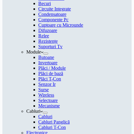
Becuri
Circuite Integrate
Condensatoare
Componente Pc
Cuptoare cu Microunde
Difuzoare
Relee
Rezistențe
Suporturi Tv
Module
Butoane
Invertoare
Plăci / Module
Plăci de bază
Plăci T-Con
Senzor Ir
Surse
Wireless
Selectoare
Mecanisme
Cabluri
Cabluri
Cabluri Panglică
Cabluri T-Con
Electronice