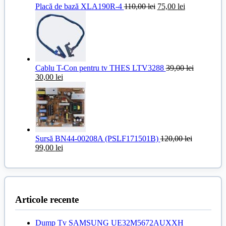
Prețul
Prețul
Placă de bază XLA190R-4
110,00
lei
75,00
lei
inițial
curent
a
este:
fost:
75,00 lei.
110,00 lei.
Cablu T-Con pentru tv THES LTV3288
39,00
lei
Prețul
Prețul
30,00
lei
inițial
curent
a
este:
fost:
30,00 lei.
39,00 lei.
Sursă BN44-00208A (PSLF171501B)
120,00
lei
Prețul
Prețul
99,00
lei
inițial
curent
a
este:
fost:
99,00 lei.
120,00 lei.
Articole recente
Dump Tv SAMSUNG UE32M5672AUXXH