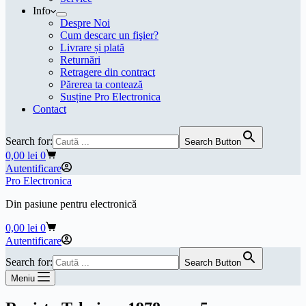
Info
Despre Noi
Cum descarc un fişier?
Livrare și plată
Returnări
Retragere din contract
Părerea ta contează
Susține Pro Electronica
Contact
Search for:
Search Button
Coș
0,00
lei
0
de
Autentificare
cumpărături
Pro Electronica
Din pasiune pentru electronică
Coș
0,00
lei
0
de
Autentificare
cumpărături
Search for:
Search Button
Meniu