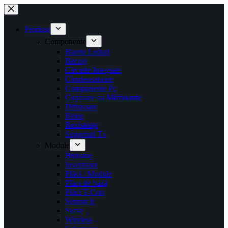
Sari
la
conținut
Produse
Componente
Barete Leduri
Becuri
Circuite Integrate
Condensatoare
Componente Pc
Cuptoare cu Microunde
Difuzoare
Relee
Rezistențe
Suporturi Tv
Module
Butoane
Invertoare
Plăci / Module
Plăci de bază
Plăci T-Con
Senzor Ir
Surse
Wireless