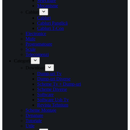
Selectoare
Mecanisme
Cabluri
Cabluri
Cabluri Panglică
Cabluri T-Con
Electronice
Mufe
Programatoare
Scule
Telecomenzi
Categorii
Download
Dump-uri Tv
Dump-uri Diverse
Scheme Tv + Dump-uri
Scheme Diverse
Software
Software Usb Tv
Revista Tehnium
Scheme Montaje
Depanare
Tutoriale
Utile