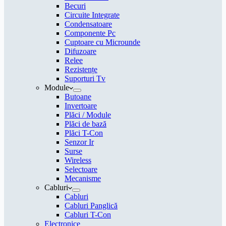
Becuri
Circuite Integrate
Condensatoare
Componente Pc
Cuptoare cu Microunde
Difuzoare
Relee
Rezistențe
Suporturi Tv
Module
Butoane
Invertoare
Plăci / Module
Plăci de bază
Plăci T-Con
Senzor Ir
Surse
Wireless
Selectoare
Mecanisme
Cabluri
Cabluri
Cabluri Panglică
Cabluri T-Con
Electronice