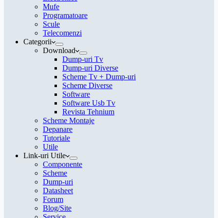
Mufe
Programatoare
Scule
Telecomenzi
Categorii
Download
Dump-uri Tv
Dump-uri Diverse
Scheme Tv + Dump-uri
Scheme Diverse
Software
Software Usb Tv
Revista Tehnium
Scheme Montaje
Depanare
Tutoriale
Utile
Link-uri Utile
Componente
Scheme
Dump-uri
Datasheet
Forum
Blog/Site
Service