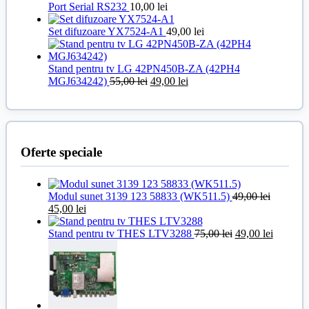
a
este:
Port Serial RS232
10,00
lei
fost:
49,00 lei.
55,00 lei.
Set difuzoare YX7524-A1
49,00
lei
Stand pentru tv LG 42PN450B-ZA (42PH4
Prețul
Prețul
MGJ634242)
55,00
lei
49,00
lei
inițial
curent
a
este:
fost:
49,00 lei.
55,00 lei.
Oferte speciale
Modul sunet 3139 123 58833 (WK511.5)
49,00
lei
Prețul
Prețul
45,00
lei
inițial
curent
a
este:
Prețul
Prețul
Stand pentru tv THES LTV3288
75,00
lei
49,00
lei
fost:
45,00 lei.
inițial
curent
49,00 lei.
a
este:
fost:
49,00 lei
75,00 lei.