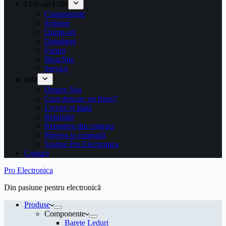
Link-uri Utile
Componente
Scheme
Dump-uri
Datasheet
Forum
Blog/Site
Service
Info
Despre Noi
Cum descarc un fişier?
Livrare și plată
Returnări
Retragere din contract
Părerea ta contează
Susține Pro Electronica
Contact
Pro Electronica
Din pasiune pentru electronică
Produse
Componente
Barete Leduri