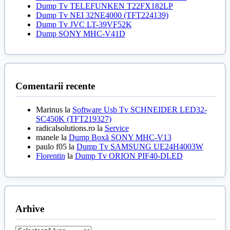
Dump Tv TELEFUNKEN T22FX182LP
Dump Tv NEI 32NE4000 (TFT224139)
Dump Tv JVC LT-39VF52K
Dump SONY MHC-V41D
Comentarii recente
Marinus
la
Software Usb Tv SCHNEIDER LED32-
SC450K (TFT219327)
radicalsolutions.ro
la
Service
manele
la
Dump Boxă SONY MHC-V13
paulo f05
la
Dump Tv SAMSUNG UE24H4003W
Florentin
la
Dump Tv ORION PIF40-DLED
Arhive
Arhive