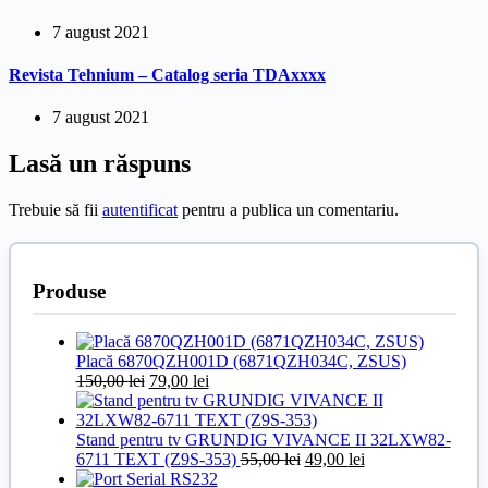
7 august 2021
Revista Tehnium – Catalog seria TDAxxxx
7 august 2021
Lasă un răspuns
Trebuie să fii
autentificat
pentru a publica un comentariu.
Produse
Placă 6870QZH001D (6871QZH034C, ZSUS)
Prețul
Prețul
150,00
lei
79,00
lei
inițial
curent
a
este:
fost:
79,00 lei.
Stand pentru tv GRUNDIG VIVANCE II 32LXW82-
150,00 lei.
Prețul
Prețul
6711 TEXT (Z9S-353)
55,00
lei
49,00
lei
inițial
curent