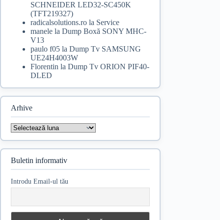
SCHNEIDER LED32-SC450K
(TFT219327)
radicalsolutions.ro
la
Service
manele
la
Dump Boxă SONY MHC-
V13
paulo f05
la
Dump Tv SAMSUNG
UE24H4003W
Florentin
la
Dump Tv ORION PIF40-
DLED
Arhive
Arhive
Buletin informativ
Introdu Email-ul tău