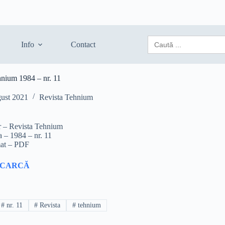
Search
Info
Contact
for:
hnium 1984 – nr. 11
gust 2021
Revista Tehnium
r – Revista Tehnium
a – 1984 – nr. 11
at – PDF
SCARCĂ
#
nr. 11
#
Revista
#
tehnium