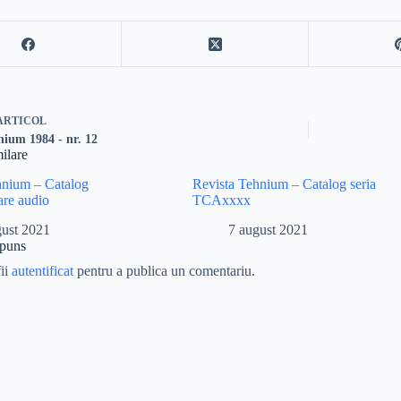
ARTICOL
nium 1984 - nr. 12
milare
hnium – Catalog
Revista Tehnium – Catalog seria
are audio
TCAxxxx
gust 2021
7 august 2021
spuns
fii
autentificat
pentru a publica un comentariu.