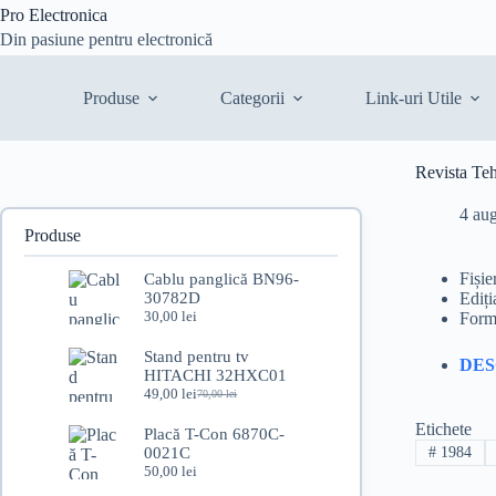
Sari
Pro Electronica
la
Din pasiune pentru electronică
conținut
Produse
Categorii
Link-uri Utile
Revista Te
4 au
Produse
Fișie
Cablu panglică BN96-
30782D
Ediți
30,00
lei
Form
Stand pentru tv
DE
HITACHI 32HXC01
49,00
lei
70,00
lei
Prețul
Prețul
inițial
curent
Etichete
Placă T-Con 6870C-
a
este:
0021C
#
1984
fost:
49,00 lei.
50,00
lei
70,00 lei.