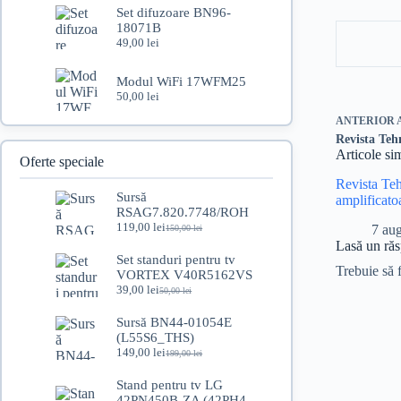
Set difuzoare BN96-
18071B
49,00
lei
Modul WiFi 17WFM25
50,00
lei
ANTERIOR
Revista Teh
Articole si
Oferte speciale
Revista Te
Sursă
amplificato
RSAG7.820.7748/ROH
119,00
lei
7 au
150,00
lei
Prețul
Prețul
Lasă un ră
inițial
curent
Set standuri pentru tv
a
este:
Trebuie să 
VORTEX V40R5162VS
fost:
119,00 lei.
39,00
lei
150,00 lei.
50,00
lei
Prețul
Prețul
inițial
curent
Sursă BN44-01054E
a
este:
(L55S6_THS)
fost:
39,00 lei.
149,00
lei
50,00 lei.
199,00
lei
Prețul
Prețul
inițial
curent
Stand pentru tv LG
a
este:
42PN450B-ZA (42PH4