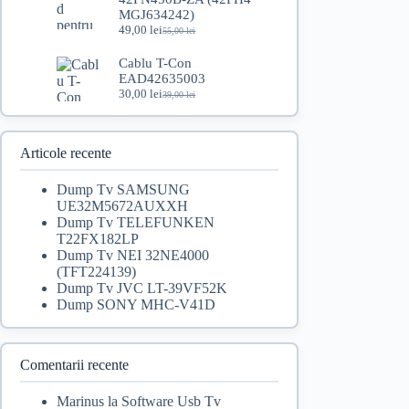
fost:
149,00 lei.
MGJ634242)
199,00 lei.
49,00
lei
55,00
lei
Prețul
Prețul
inițial
curent
Cablu T-Con
a
este:
EAD42635003
fost:
49,00 lei.
30,00
lei
55,00 lei.
39,00
lei
Prețul
Prețul
inițial
curent
a
este:
fost:
30,00 lei.
Articole recente
39,00 lei.
Dump Tv SAMSUNG
UE32M5672AUXXH
Dump Tv TELEFUNKEN
T22FX182LP
Dump Tv NEI 32NE4000
(TFT224139)
Dump Tv JVC LT-39VF52K
Dump SONY MHC-V41D
Comentarii recente
Marinus
la
Software Usb Tv