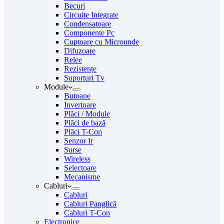
Becuri
Circuite Integrate
Condensatoare
Componente Pc
Cuptoare cu Microunde
Difuzoare
Relee
Rezistențe
Suporturi Tv
Module
Butoane
Invertoare
Plăci / Module
Plăci de bază
Plăci T-Con
Senzor Ir
Surse
Wireless
Selectoare
Mecanisme
Cabluri
Cabluri
Cabluri Panglică
Cabluri T-Con
Electronice