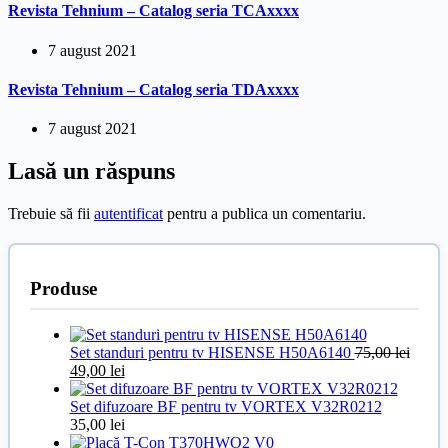
Revista Tehnium – Catalog seria TCAxxxx
7 august 2021
Revista Tehnium – Catalog seria TDAxxxx
7 august 2021
Lasă un răspuns
Trebuie să fii
autentificat
pentru a publica un comentariu.
Produse
Set standuri pentru tv HISENSE H50A6140
75,00
lei
Prețul
Prețul
49,00
lei
inițial
curent
a
este:
Set difuzoare BF pentru tv VORTEX V32R0212
fost:
49,00 lei.
35,00
lei
75,00 lei.