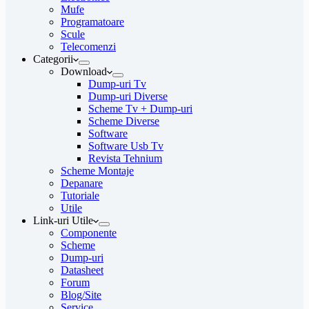
Mufe
Programatoare
Scule
Telecomenzi
Categorii
Download
Dump-uri Tv
Dump-uri Diverse
Scheme Tv + Dump-uri
Scheme Diverse
Software
Software Usb Tv
Revista Tehnium
Scheme Montaje
Depanare
Tutoriale
Utile
Link-uri Utile
Componente
Scheme
Dump-uri
Datasheet
Forum
Blog/Site
Service