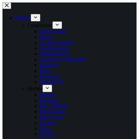
Sari
la
conținut
Produse
Componente
Barete Leduri
Becuri
Circuite Integrate
Condensatoare
Componente Pc
Cuptoare cu Microunde
Difuzoare
Relee
Rezistențe
Suporturi Tv
Module
Butoane
Invertoare
Plăci / Module
Plăci de bază
Plăci T-Con
Senzor Ir
Surse
Wireless