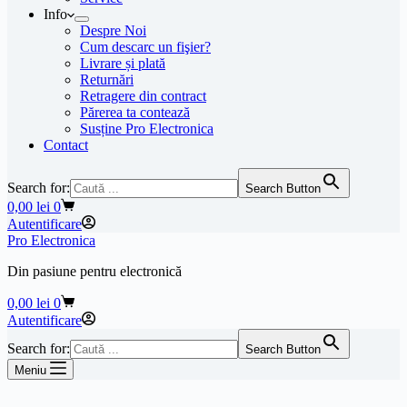
Info
Despre Noi
Cum descarc un fişier?
Livrare și plată
Returnări
Retragere din contract
Părerea ta contează
Susține Pro Electronica
Contact
Search for:
Search Button
Coș
0,00
lei
0
de
Autentificare
cumpărături
Pro Electronica
Din pasiune pentru electronică
Coș
0,00
lei
0
de
Autentificare
cumpărături
Search for:
Search Button
Meniu