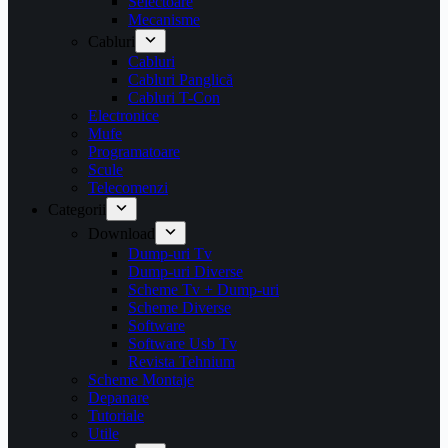
Selectoare
Mecanisme
Cabluri
Cabluri
Cabluri Panglică
Cabluri T-Con
Electronice
Mufe
Programatoare
Scule
Telecomenzi
Categorii
Download
Dump-uri Tv
Dump-uri Diverse
Scheme Tv + Dump-uri
Scheme Diverse
Software
Software Usb Tv
Revista Tehnium
Scheme Montaje
Depanare
Tutoriale
Utile