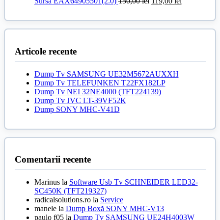
150,00 lei.
Prețul
a
Prețul
este:
Sursă EAX64905501(2.0)
150,00
lei
119,00
lei
inițial
fost:
curent
139,00 le
a
150,00 lei.
este:
fost:
119,00 lei.
150,00 lei.
Articole recente
Dump Tv SAMSUNG UE32M5672AUXXH
Dump Tv TELEFUNKEN T22FX182LP
Dump Tv NEI 32NE4000 (TFT224139)
Dump Tv JVC LT-39VF52K
Dump SONY MHC-V41D
Comentarii recente
Marinus
la
Software Usb Tv SCHNEIDER LED32-
SC450K (TFT219327)
radicalsolutions.ro
la
Service
manele
la
Dump Boxă SONY MHC-V13
paulo f05
la
Dump Tv SAMSUNG UE24H4003W