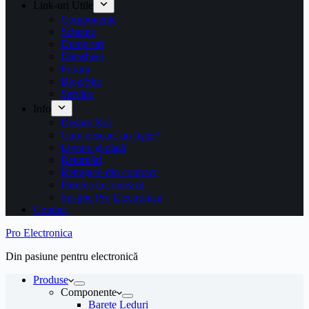
Link-uri Utile
Componente
Scheme
Dump-uri
Datasheet
Forum
Blog/Site
Service
Info
Despre Noi
Cum descarc un fişier?
Livrare și plată
Returnări
Retragere din contract
Părerea ta contează
Susține Pro Electronica
Contact
Pro Electronica
Din pasiune pentru electronică
Produse
Componente
Barete Leduri