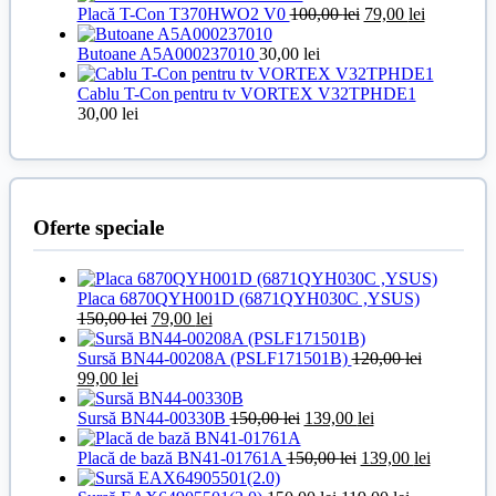
Prețul
Prețul
Placă T-Con T370HWO2 V0
100,00
lei
79,00
lei
inițial
curent
a
este:
Butoane A5A000237010
30,00
lei
fost:
79,00 lei.
100,00 lei.
Cablu T-Con pentru tv VORTEX V32TPHDE1
30,00
lei
Oferte speciale
Placa 6870QYH001D (6871QYH030C ,YSUS)
Prețul
Prețul
150,00
lei
79,00
lei
inițial
curent
a
este:
Sursă BN44-00208A (PSLF171501B)
120,00
lei
Prețul
Prețul
fost:
79,00 lei.
99,00
lei
inițial
curent
150,00 lei.
a
este:
Prețul
Prețul
Sursă BN44-00330B
150,00
lei
139,00
lei
fost:
99,00 lei.
inițial
curent
120,00 lei.
a
Prețul
este:
Prețul
Placă de bază BN41-01761A
150,00
lei
139,00
lei
fost:
inițial
139,00 lei.
curent