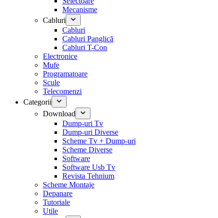
Selectoare
Mecanisme
Cabluri
Cabluri
Cabluri Panglică
Cabluri T-Con
Electronice
Mufe
Programatoare
Scule
Telecomenzi
Categorii
Download
Dump-uri Tv
Dump-uri Diverse
Scheme Tv + Dump-uri
Scheme Diverse
Software
Software Usb Tv
Revista Tehnium
Scheme Montaje
Depanare
Tutoriale
Utile