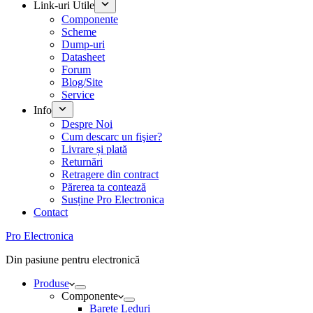
Link-uri Utile
Componente
Scheme
Dump-uri
Datasheet
Forum
Blog/Site
Service
Info
Despre Noi
Cum descarc un fişier?
Livrare și plată
Returnări
Retragere din contract
Părerea ta contează
Susține Pro Electronica
Contact
Pro Electronica
Din pasiune pentru electronică
Produse
Componente
Barete Leduri