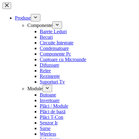
Sari
la
conținut
Produse
Componente
Barete Leduri
Becuri
Circuite Integrate
Condensatoare
Componente Pc
Cuptoare cu Microunde
Difuzoare
Relee
Rezistențe
Suporturi Tv
Module
Butoane
Invertoare
Plăci / Module
Plăci de bază
Plăci T-Con
Senzor Ir
Surse
Wireless