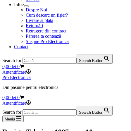
Info
Despre Noi
Cum descarc un fişier?
Livrare și plată
Returnări
Retragere din contract
Părerea ta contează
Susține Pro Electronica
Contact
Search for:
Search Button
Coș
0,00
lei
0
de
Autentificare
cumpărături
Pro Electronica
Din pasiune pentru electronică
Coș
0,00
lei
0
de
Autentificare
cumpărături
Search for:
Search Button
Meniu