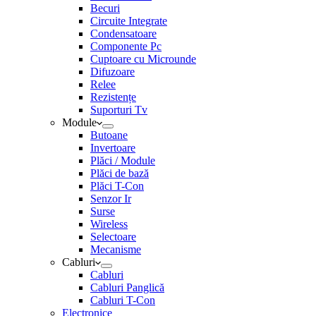
Becuri
Circuite Integrate
Condensatoare
Componente Pc
Cuptoare cu Microunde
Difuzoare
Relee
Rezistențe
Suporturi Tv
Module
Butoane
Invertoare
Plăci / Module
Plăci de bază
Plăci T-Con
Senzor Ir
Surse
Wireless
Selectoare
Mecanisme
Cabluri
Cabluri
Cabluri Panglică
Cabluri T-Con
Electronice