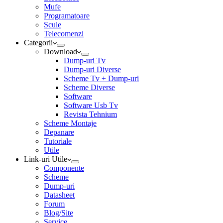
Mufe
Programatoare
Scule
Telecomenzi
Categorii
Download
Dump-uri Tv
Dump-uri Diverse
Scheme Tv + Dump-uri
Scheme Diverse
Software
Software Usb Tv
Revista Tehnium
Scheme Montaje
Depanare
Tutoriale
Utile
Link-uri Utile
Componente
Scheme
Dump-uri
Datasheet
Forum
Blog/Site
Service