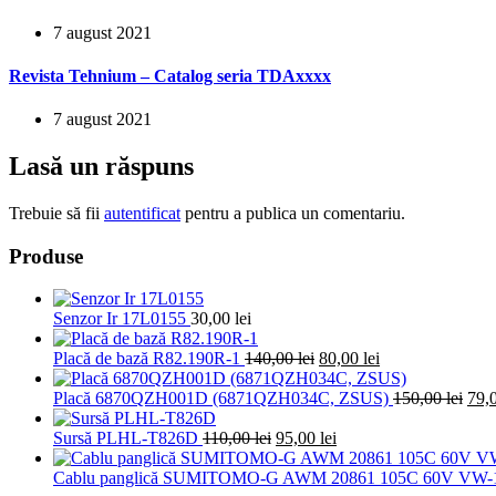
7 august 2021
Revista Tehnium – Catalog seria TDAxxxx
7 august 2021
Lasă un răspuns
Trebuie să fii
autentificat
pentru a publica un comentariu.
Produse
Senzor Ir 17L0155
30,00
lei
Prețul
Prețul
Placă de bază R82.190R-1
140,00
lei
80,00
lei
inițial
curent
a
este:
Preț
Placă 6870QZH001D (6871QZH034C, ZSUS)
150,00
lei
79,
fost:
80,00 lei.
iniți
Prețul
140,00 lei.
Prețul
a
Sursă PLHL-T826D
110,00
lei
95,00
lei
inițial
curent
fost:
a
este:
150,
Cablu panglică SUMITOMO-G AWM 20861 105C 60V VW-1 