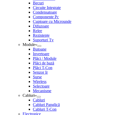
Becuri
Circuite Integrate
Condensatoare
Componente Pc
Cuptoare cu Microunde
Difuzoare
Relee
Rezistențe
Suporturi Tv
Module
Butoane
Invertoare
Plăci / Module
Plăci de bază
Plăci T-Con
Senzor Ir
Surse
Wireless
Selectoare
Mecanisme
Cabluri
Cabluri
Cabluri Panglică
Cabluri T-Con
Electronice