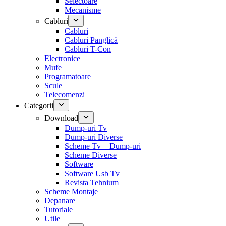
Selectoare
Mecanisme
Cabluri
Cabluri
Cabluri Panglică
Cabluri T-Con
Electronice
Mufe
Programatoare
Scule
Telecomenzi
Categorii
Download
Dump-uri Tv
Dump-uri Diverse
Scheme Tv + Dump-uri
Scheme Diverse
Software
Software Usb Tv
Revista Tehnium
Scheme Montaje
Depanare
Tutoriale
Utile