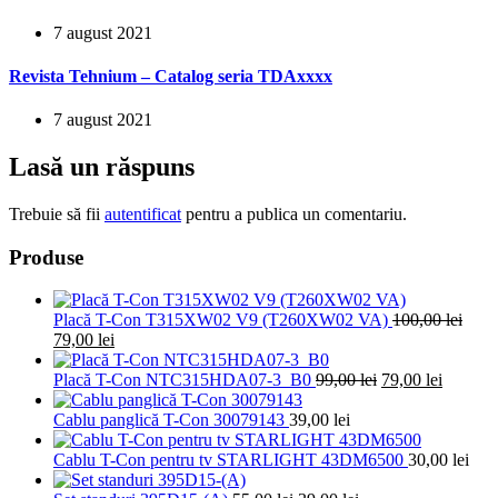
7 august 2021
Revista Tehnium – Catalog seria TDAxxxx
7 august 2021
Lasă un răspuns
Trebuie să fii
autentificat
pentru a publica un comentariu.
Produse
Placă T-Con T315XW02 V9 (T260XW02 VA)
100,00
lei
Prețul
Prețul
79,00
lei
inițial
curent
a
este:
Prețul
Prețul
Placă T-Con NTC315HDA07-3_B0
99,00
lei
79,00
lei
fost:
79,00 lei.
inițial
curent
100,00 lei.
a
este:
Cablu panglică T-Con 30079143
39,00
lei
fost:
79,00 le
99,00 lei.
Cablu T-Con pentru tv STARLIGHT 43DM6500
30,00
lei