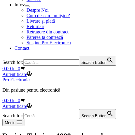
Info
Despre Noi
Cum descarc un fişier?
Livrare și plată
Returnări
Retragere din contract
Părerea ta contează
Susține Pro Electronica
Contact
Search for:
Search Button
Coș
0,00
lei
0
de
Autentificare
cumpărături
Pro Electronica
Din pasiune pentru electronică
Coș
0,00
lei
0
de
Autentificare
cumpărături
Search for:
Search Button
Meniu