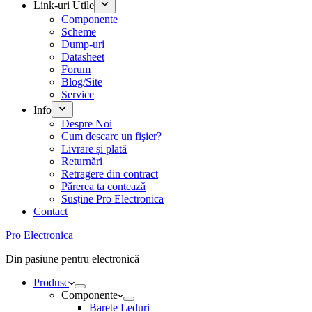
Link-uri Utile
Componente
Scheme
Dump-uri
Datasheet
Forum
Blog/Site
Service
Info
Despre Noi
Cum descarc un fişier?
Livrare și plată
Returnări
Retragere din contract
Părerea ta contează
Susține Pro Electronica
Contact
Pro Electronica
Din pasiune pentru electronică
Produse
Componente
Barete Leduri