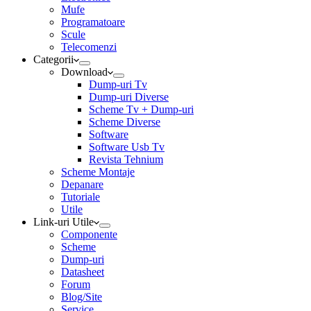
Mufe
Programatoare
Scule
Telecomenzi
Categorii
Download
Dump-uri Tv
Dump-uri Diverse
Scheme Tv + Dump-uri
Scheme Diverse
Software
Software Usb Tv
Revista Tehnium
Scheme Montaje
Depanare
Tutoriale
Utile
Link-uri Utile
Componente
Scheme
Dump-uri
Datasheet
Forum
Blog/Site
Service