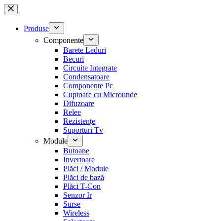
Sari
la
conținut
Produse
Componente
Barete Leduri
Becuri
Circuite Integrate
Condensatoare
Componente Pc
Cuptoare cu Microunde
Difuzoare
Relee
Rezistențe
Suporturi Tv
Module
Butoane
Invertoare
Plăci / Module
Plăci de bază
Plăci T-Con
Senzor Ir
Surse
Wireless