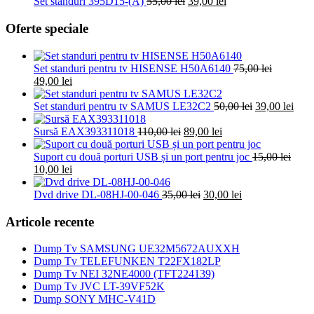
Prețul
Prețul
Set standuri 395D15-(A)
55,00
lei
39,00
lei
inițial
curent
a
este:
Oferte speciale
fost:
39,00 lei.
55,00 lei.
Set standuri pentru tv HISENSE H50A6140
75,00
lei
Prețul
Prețul
49,00
lei
inițial
curent
a
este:
Prețul
Preț
Set standuri pentru tv SAMUS LE32C2
50,00
lei
39,00
lei
fost:
49,00 lei.
inițial
cure
75,00 lei.
Prețul
Prețul
a
este:
Sursă EAX393311018
110,00
lei
89,00
lei
inițial
curent
fost:
39,00
a
este:
50,00 lei.
Suport cu două porturi USB și un port pentru joc
15,00
lei
Prețul
Prețul
fost:
89,00 lei.
10,00
lei
inițial
curent
110,00 lei.
a
este:
Prețul
Prețul
Dvd drive DL-08HJ-00-046
35,00
lei
30,00
lei
fost:
10,00 lei.
inițial
curent
15,00 lei.
a
este:
Articole recente
fost:
30,00 lei.
35,00 lei.
Dump Tv SAMSUNG UE32M5672AUXXH
Dump Tv TELEFUNKEN T22FX182LP
Dump Tv NEI 32NE4000 (TFT224139)
Dump Tv JVC LT-39VF52K
Dump SONY MHC-V41D