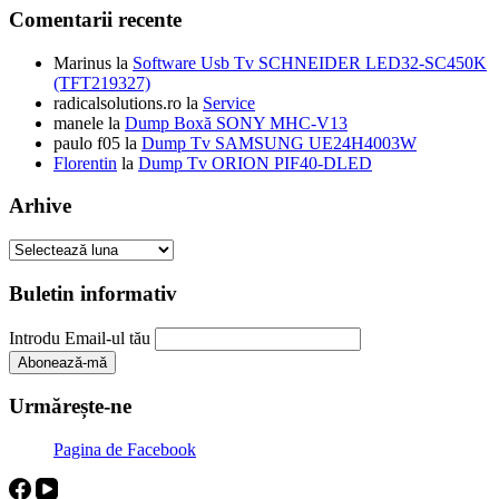
Comentarii recente
Marinus
la
Software Usb Tv SCHNEIDER LED32-SC450K
(TFT219327)
radicalsolutions.ro
la
Service
manele
la
Dump Boxă SONY MHC-V13
paulo f05
la
Dump Tv SAMSUNG UE24H4003W
Florentin
la
Dump Tv ORION PIF40-DLED
Arhive
Arhive
Buletin informativ
Introdu Email-ul tău
Urmărește-ne
Pagina de Facebook