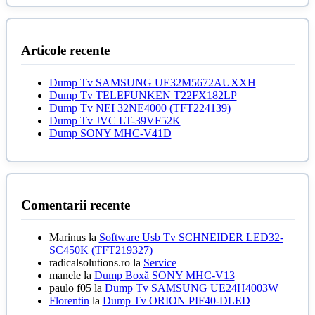
35,00 lei.
a
este:
fost:
250,00 le
300,00 lei.
Articole recente
Dump Tv SAMSUNG UE32M5672AUXXH
Dump Tv TELEFUNKEN T22FX182LP
Dump Tv NEI 32NE4000 (TFT224139)
Dump Tv JVC LT-39VF52K
Dump SONY MHC-V41D
Comentarii recente
Marinus
la
Software Usb Tv SCHNEIDER LED32-
SC450K (TFT219327)
radicalsolutions.ro
la
Service
manele
la
Dump Boxă SONY MHC-V13
paulo f05
la
Dump Tv SAMSUNG UE24H4003W
Florentin
la
Dump Tv ORION PIF40-DLED