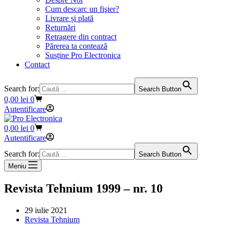
Cum descarc un fişier?
Livrare și plată
Returnări
Retragere din contract
Părerea ta contează
Susține Pro Electronica
Contact
Search for:
Search Button
Coș
0,00
lei
0
de
Autentificare
cumpărături
Coș
0,00
lei
0
de
Autentificare
cumpărături
Search for:
Search Button
Meniu
Revista Tehnium 1999 – nr. 10
29 iulie 2021
Revista Tehnium