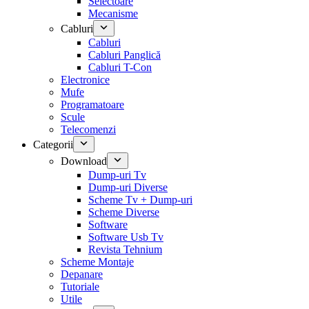
Selectoare
Mecanisme
Cabluri
Cabluri
Cabluri Panglică
Cabluri T-Con
Electronice
Mufe
Programatoare
Scule
Telecomenzi
Categorii
Download
Dump-uri Tv
Dump-uri Diverse
Scheme Tv + Dump-uri
Scheme Diverse
Software
Software Usb Tv
Revista Tehnium
Scheme Montaje
Depanare
Tutoriale
Utile