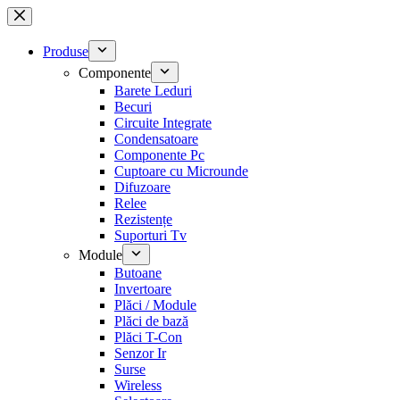
Sari
la
conținut
Produse
Componente
Barete Leduri
Becuri
Circuite Integrate
Condensatoare
Componente Pc
Cuptoare cu Microunde
Difuzoare
Relee
Rezistențe
Suporturi Tv
Module
Butoane
Invertoare
Plăci / Module
Plăci de bază
Plăci T-Con
Senzor Ir
Surse
Wireless