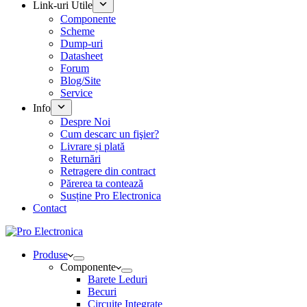
Link-uri Utile
Componente
Scheme
Dump-uri
Datasheet
Forum
Blog/Site
Service
Info
Despre Noi
Cum descarc un fişier?
Livrare și plată
Returnări
Retragere din contract
Părerea ta contează
Susține Pro Electronica
Contact
Produse
Componente
Barete Leduri
Becuri
Circuite Integrate