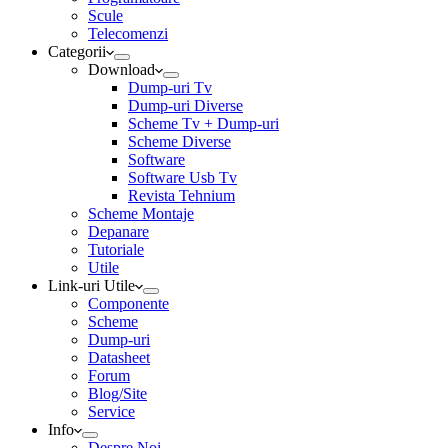
Scule
Telecomenzi
Categorii
Download
Dump-uri Tv
Dump-uri Diverse
Scheme Tv + Dump-uri
Scheme Diverse
Software
Software Usb Tv
Revista Tehnium
Scheme Montaje
Depanare
Tutoriale
Utile
Link-uri Utile
Componente
Scheme
Dump-uri
Datasheet
Forum
Blog/Site
Service
Info
Despre Noi