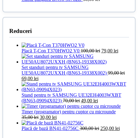
Reduceri
Prețul
Prețul
Placă T-Con T370HWO2 V0
100,00
lei
79,00
lei
inițial
curent
a
este:
fost:
79,00 lei.
Set standuri pentru tv SAMSUNG
100,00 lei.
UE50AU8072UXXH (BN63-19338X002)
99,00
lei
Prețul
Prețul
69,00
lei
inițial
curent
a
este:
fost:
69,00 lei.
Stand pentru tv SAMSUNG UE32EH4003WXBT
99,00 lei.
Prețul
Prețul
(BN63-09094X023)
70,00
lei
49,00
lei
inițial
curent
a
este:
Timer (programator) pentru cuptor cu microunde
Prețul
Prețul
fost:
49,00 lei.
35,00
lei
30,00
lei
inițial
curent
70,00 lei.
a
este:
Prețul
Prețul
Placă de bază BN41-02756C
300,00
lei
250,00
lei
fost:
30,00 lei.
inițial
curent