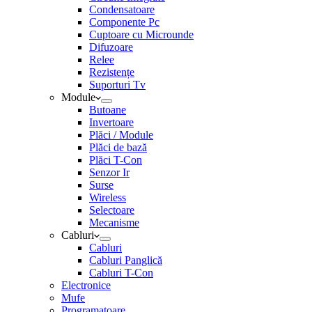
Condensatoare
Componente Pc
Cuptoare cu Microunde
Difuzoare
Relee
Rezistențe
Suporturi Tv
Module
Butoane
Invertoare
Plăci / Module
Plăci de bază
Plăci T-Con
Senzor Ir
Surse
Wireless
Selectoare
Mecanisme
Cabluri
Cabluri
Cabluri Panglică
Cabluri T-Con
Electronice
Mufe
Programatoare