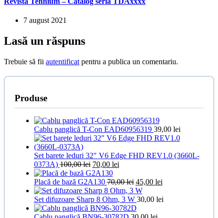
Revista Tehnium – Catalog seria TDAxxxx
7 august 2021
Lasă un răspuns
Trebuie să fii
autentificat
pentru a publica un comentariu.
Produse
Cablu panglică T-Con EAD60956319
39,00
lei
Set barete leduri 32" V6 Edge FHD REV1.0 (3660L-
Prețul
Prețul
0373A)
100,00
lei
70,00
lei
inițial
curent
a
este:
Prețul
Prețul
Placă de bază G2A130
70,00
lei
45,00
lei
fost:
70,00 lei.
inițial
curent
100,00 lei.
a
este:
Set difuzoare Sharp 8 Ohm, 3 W
30,00
lei
fost:
45,00 lei.
70,00 lei.
Cablu panglică BN96-30782D
30,00
lei