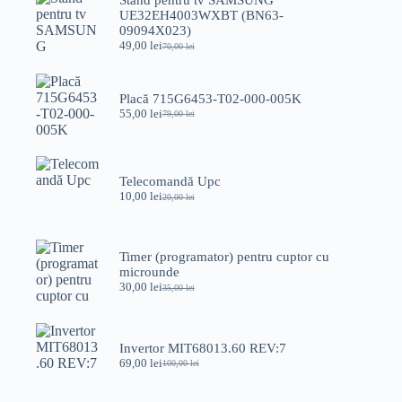
Stand pentru tv SAMSUNG
UE32EH4003WXBT (BN63-
09094X023)
49,00
lei
70,00
lei
Prețul
Prețul
inițial
curent
a
este:
fost:
49,00 lei.
Placă 715G6453-T02-000-005K
70,00 lei.
55,00
lei
79,00
lei
Prețul
Prețul
inițial
curent
a
este:
fost:
55,00 lei.
79,00 lei.
Telecomandă Upc
10,00
lei
20,00
lei
Prețul
Prețul
inițial
curent
a
este:
fost:
10,00 lei.
Timer (programator) pentru cuptor cu
20,00 lei.
microunde
30,00
lei
35,00
lei
Prețul
Prețul
inițial
curent
a
este:
fost:
30,00 lei.
Invertor MIT68013.60 REV:7
35,00 lei.
69,00
lei
100,00
lei
Prețul
Prețul
inițial
curent
a
este: