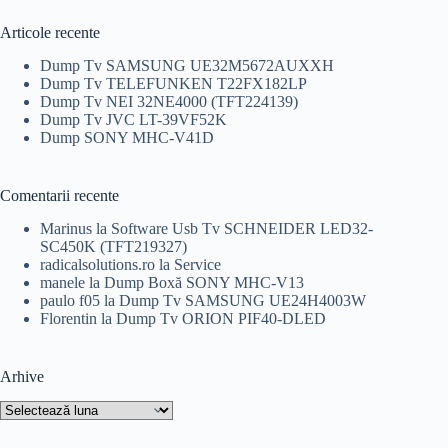
fost:
69,00 lei.
100,00 lei.
Articole recente
Dump Tv SAMSUNG UE32M5672AUXXH
Dump Tv TELEFUNKEN T22FX182LP
Dump Tv NEI 32NE4000 (TFT224139)
Dump Tv JVC LT-39VF52K
Dump SONY MHC-V41D
Comentarii recente
Marinus
la
Software Usb Tv SCHNEIDER LED32-
SC450K (TFT219327)
radicalsolutions.ro
la
Service
manele
la
Dump Boxă SONY MHC-V13
paulo f05
la
Dump Tv SAMSUNG UE24H4003W
Florentin
la
Dump Tv ORION PIF40-DLED
Arhive
Arhive