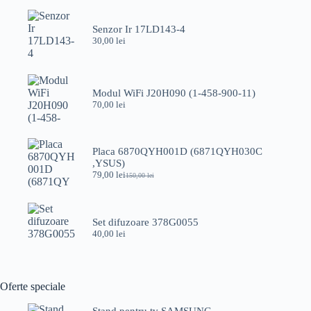
Senzor Ir 17LD143-4
30,00
lei
Modul WiFi J20H090 (1-458-900-11)
70,00
lei
Placa 6870QYH001D (6871QYH030C
,YSUS)
79,00
lei
150,00
lei
Prețul
Prețul
inițial
curent
a
este:
fost:
79,00 lei.
Set difuzoare 378G0055
150,00 lei.
40,00
lei
Oferte speciale