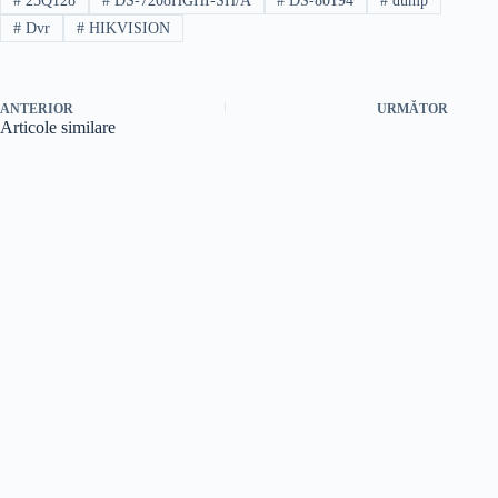
#
25Q128
#
DS-7208HGHI-SH/A
#
DS-80194
#
dump
#
Dvr
#
HIKVISION
ANTERIOR
URMĂTOR
Articole similare