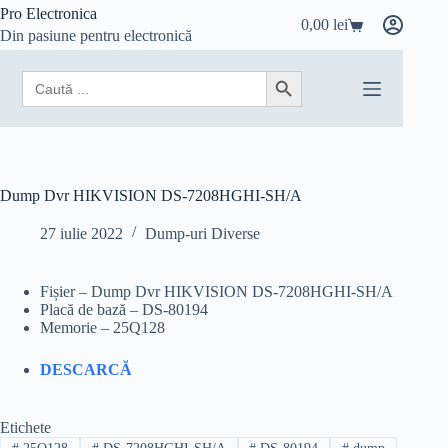
Sari
Pro Electronica
0,00
lei
la
Coș
Din pasiune pentru electronică
conținut
de
cumpărături
Search
Search Button
for:
Dump Dvr HIKVISION DS-7208HGHI-SH/A
27 iulie 2022
Dump-uri Diverse
Fișier – Dump Dvr HIKVISION DS-7208HGHI-SH/A
Placă de bază – DS-80194
Memorie – 25Q128
DESCARCĂ
Etichete