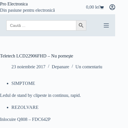
Sari
Pro Electronica
0,00
lei
la
Coș
Din pasiune pentru electronică
conținut
de
cumpărături
Search
Search Button
for:
Teletech LCD22906FHD – Nu porneşte
23 noiembrie 2017
Depanare
Un comentariu
SIMPTOME
Ledul de stand by clipeste in continuu, rapid.
REZOLVARE
Inlocuire Q808 – FDC642P