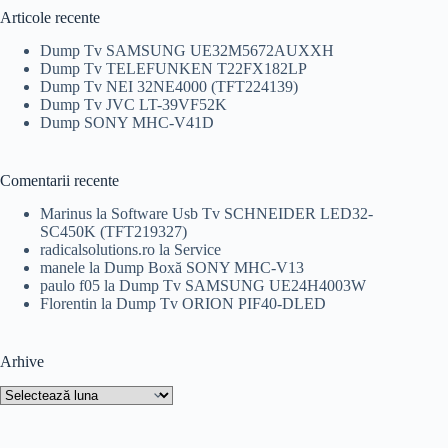
fost:
49,00 lei.
Articole recente
80,00 lei.
Dump Tv SAMSUNG UE32M5672AUXXH
Dump Tv TELEFUNKEN T22FX182LP
Dump Tv NEI 32NE4000 (TFT224139)
Dump Tv JVC LT-39VF52K
Dump SONY MHC-V41D
Comentarii recente
Marinus
la
Software Usb Tv SCHNEIDER LED32-
SC450K (TFT219327)
radicalsolutions.ro
la
Service
manele
la
Dump Boxă SONY MHC-V13
paulo f05
la
Dump Tv SAMSUNG UE24H4003W
Florentin
la
Dump Tv ORION PIF40-DLED
Arhive
Arhive