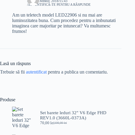
3 SEPTEMBRIE 2018/15:43
AUTENTIFICĂ-TE PENTRU A RĂSPUNDE
Am un teletech model LED22906 si nu mai are
luminozitatea buna. Cum procedez pentru a imbunatati
imaginea care majoritar pe intunecat? Va multumesc
frumos!
Lasă un răspuns
Trebuie să fii
autentificat
pentru a publica un comentariu.
Produse
Set barete leduri 32" V6 Edge FHD
REV1.0 (3660L-0373A)
70,00
lei
100,00
lei
Prețul
Prețul
inițial
curent
a
este: