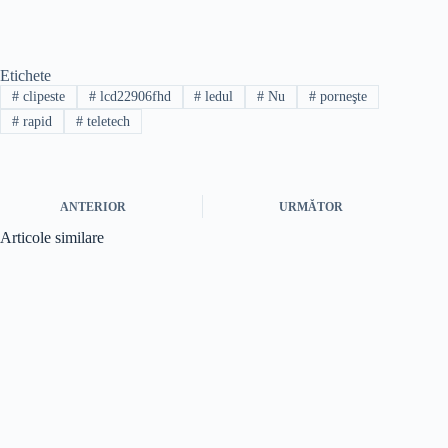
Etichete
#
clipeste
#
lcd22906fhd
#
ledul
#
Nu
#
porneşte
#
rapid
#
teletech
ANTERIOR
URMĂTOR
Articole similare